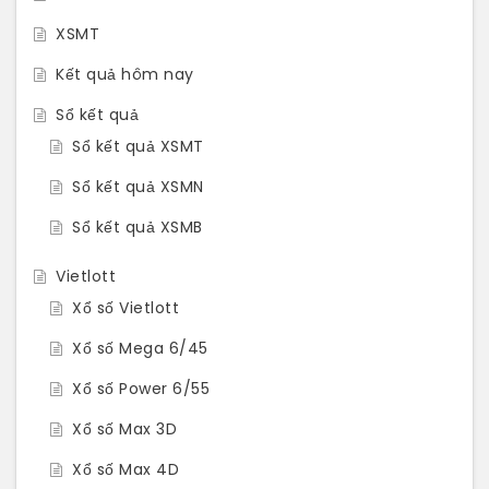
XSMT
Kết quả hôm nay
Sổ kết quả
Sổ kết quả XSMT
Sổ kết quả XSMN
Sổ kết quả XSMB
Vietlott
Xổ số Vietlott
Xổ số Mega 6/45
Xổ số Power 6/55
Xổ số Max 3D
Xổ số Max 4D