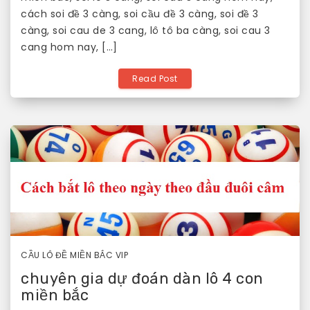
cách soi đề 3 càng, soi cầu đề 3 càng, soi đề 3
đoán
càng, soi cau de 3 cang, lô tô ba càng, soi cau 3
ba
cang hom nay, […]
càng
víp
Read Post
miền
bắc
CẦU LÔ ĐỀ MIỀN BẮC VIP
chuyên gia dự đoán dàn lô 4 con
miền bắc