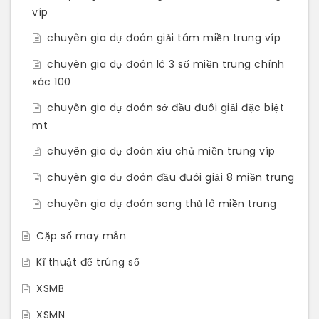
víp
chuyên gia dự đoán giải tám miền trung víp
chuyên gia dự đoán lô 3 số miền trung chính
xác 100
chuyên gia dự đoán sớ đầu đuôi giải đặc biệt
mt
chuyên gia dự đoán xíu chủ miền trung víp
chuyên gia dự đoán đầu đuôi giải 8 miền trung
chuyên gia dự đoán song thủ lô miền trung
Cặp số may mắn
Kĩ thuật để trúng số
XSMB
XSMN