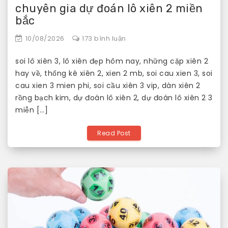
chuyên gia dự đoán lô xiên 2 miền
bắc
ở
10/08/2026
173 bình luận
chuyên
soi lô xiên 3, lô xiên đẹp hôm nay, những cặp xiên 2
gia
hay về, thống kê xiên 2, xien 2 mb, soi cau xien 3, soi
dự
cau xien 3 mien phi, soi cầu xiên 3 vip, dàn xiên 2
đoán
rồng bạch kim, dự đoán lô xiên 2, dự đoán lô xiên 2 3
lô
miễn […]
xiên
2
Read Post
miền
bắc