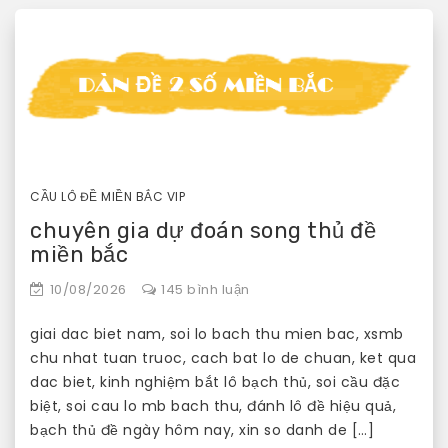
CẦU LÔ ĐỀ MIỀN BẮC VIP
chuyên gia dự đoán song thủ đề
miền bắc
ở
10/08/2026
145 bình luận
chuyên
giai dac biet nam, soi lo bach thu mien bac, xsmb
gia
chu nhat tuan truoc, cach bat lo de chuan, ket qua
dự
dac biet, kinh nghiệm bắt lô bạch thủ, soi cầu đặc
đoán
biệt, soi cau lo mb bach thu, đánh lô đề hiệu quả,
song
bạch thủ đề ngày hôm nay, xin so danh de […]
thủ