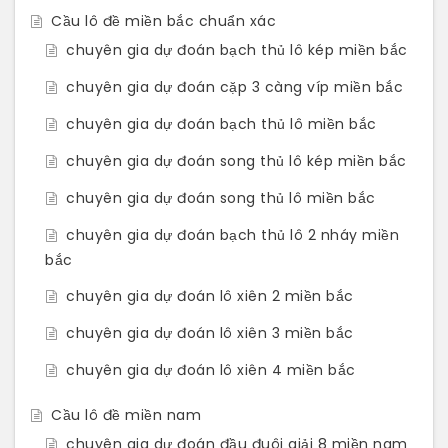
Cầu lô đề miền bắc chuẩn xác
chuyên gia dự đoán bạch thủ lô kép miền bắc
chuyên gia dự đoán cặp 3 càng víp miền bắc
chuyên gia dự đoán bạch thủ lô miền bắc
chuyên gia dự đoán song thủ lô kép miền bắc
chuyên gia dự đoán song thủ lô miền bắc
chuyên gia dự đoán bạch thủ lô 2 nháy miền
bắc
chuyên gia dự đoán lô xiên 2 miền bắc
chuyên gia dự đoán lô xiên 3 miền bắc
chuyên gia dự đoán lô xiên 4 miền bắc
Cầu lô đề miền nam
chuyên gia dự đoán đầu đuôi giải 8 miền nam