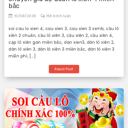
bắc
ở
10/08/2026
156 bình luận
chuyên
soi cau lo xien 4, cau xien 3, cau xien 3 xsmb, cầu lô
gia
xiên 2 chuẩn, cầu lô xiên 3, cầu xiên 2, cầu xiên 4,
dự
cặp lô xiên gan miền bắc, dan xien3, dàn lô xiên 2,
đoán
dàn lô xiên 3, dàn lô xiên 3 miền bắc, dàn lô xiên 3
lô
miễn phí, […]
xiên
4
Read Post
miền
bắc