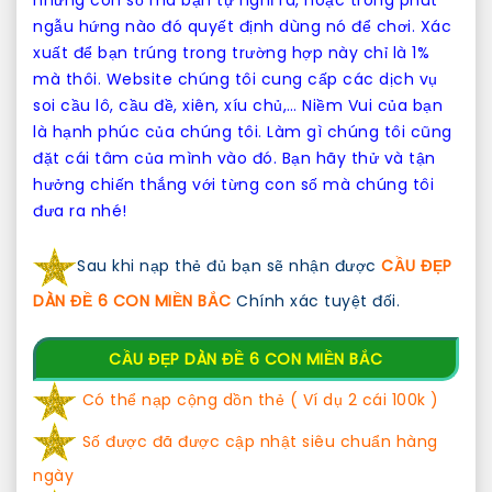
những con số mà bạn tự nghĩ ra, hoặc trong phút
ngẫu hứng nào đó quyết định dùng nó để chơi. Xác
xuất để bạn trúng trong trường hợp này chỉ là 1%
mà thôi. Website chúng tôi cung cấp các dịch vụ
soi cầu lô, cầu đề, xiên, xíu chủ,… Niềm Vui của bạn
là hạnh phúc của chúng tôi. Làm gì chúng tôi cũng
đặt cái tâm của mình vào đó. Bạn hãy thử và tận
hưởng chiến thắng với từng con số mà chúng tôi
đưa ra nhé!
Sau khi nạp thẻ đủ bạn sẽ nhận được
CẦU ĐẸP
DÀN ĐỀ 6 CON MIỀN BẮC
Chính xác tuyệt đối.
CẦU ĐẸP DÀN ĐỀ 6 CON MIỀN BẮC
Có thể nạp cộng dồn thẻ ( Ví dụ 2 cái 100k )
Số được đã được cập nhật siêu chuẩn hàng
ngày