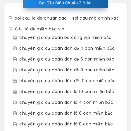
Soi Cầu Siêu Chuẩn 3 Miền
soi cau lo de chuan xac – soi cau mb chinh xac
Cầu lô đề miền bắc vip
chuyên gia dự đoán ba càng víp miền bắc
chuyên gia dự đoán dàn đề 4 con miền bắc
chuyên gia dự đoán dàn đề 6 con miền bắc
chuyên gia dự đoán dàn đề 8 con miền bắc
chuyên gia dự đoán dàn đề 10 con miền bắc
chuyên gia dự đoán dàn lô 10 con miền bắc
chuyên gia dự đoán dàn lô 4 con miền bắc
chuyên gia dự đoán dàn lô 6 con miền bắc
chuyên gia dự đoán dàn lô 8 con miền bắc