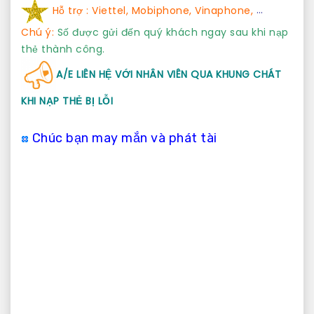
Hỗ trợ : Viettel, Mobiphone, Vinaphone,
…
Chú ý:
Số được gửi đến quý khách ngay sau khi nạp
thẻ thành công.
A/E LIÊN HỆ VỚI NHÂN VIÊN QUA KHUNG CHÁT
KHI NẠP THẺ BỊ LỖI
Chúc bạn may mắn và phát tài