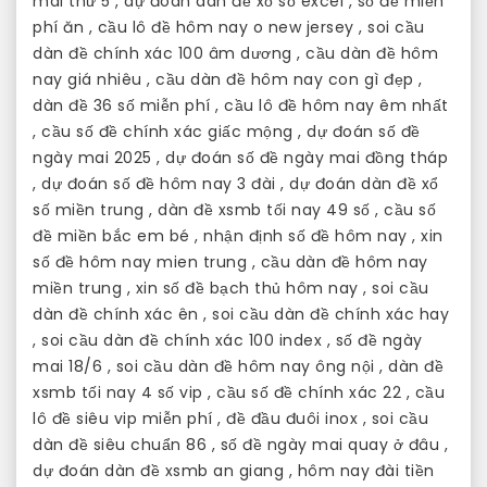
mai thứ 5 , dự đoán dàn đề xổ số excel , số đề miễn
phí ăn , cầu lô đề hôm nay o new jersey , soi cầu
dàn đề chính xác 100 âm dương , cầu dàn đề hôm
nay giá nhiêu , cầu dàn đề hôm nay con gì đẹp ,
dàn đề 36 số miễn phí , cầu lô đề hôm nay êm nhất
, cầu số đề chính xác giấc mộng , dự đoán số đề
ngày mai 2025 , dự đoán số đề ngày mai đồng tháp
, dự đoán số đề hôm nay 3 đài , dự đoán dàn đề xổ
số miền trung , dàn đề xsmb tối nay 49 số , cầu số
đề miền bắc em bé , nhận định số đề hôm nay , xin
số đề hôm nay mien trung , cầu dàn đề hôm nay
miền trung , xin số đề bạch thủ hôm nay , soi cầu
dàn đề chính xác ên , soi cầu dàn đề chính xác hay
, soi cầu dàn đề chính xác 100 index , số đề ngày
mai 18/6 , soi cầu dàn đề hôm nay ông nội , dàn đề
xsmb tối nay 4 số vip , cầu số đề chính xác 22 , cầu
lô đề siêu vip miễn phí , đề đầu đuôi inox , soi cầu
dàn đề siêu chuẩn 86 , số đề ngày mai quay ở đâu ,
dự đoán dàn đề xsmb an giang , hôm nay đài tiền