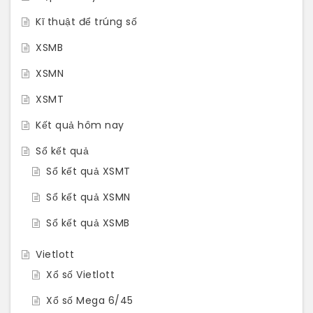
Kĩ thuật để trúng số
XSMB
XSMN
XSMT
Kết quả hôm nay
Sổ kết quả
Sổ kết quả XSMT
Sổ kết quả XSMN
Sổ kết quả XSMB
Vietlott
Xổ số Vietlott
Xổ số Mega 6/45