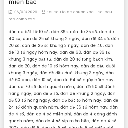
miền bắc
06/08/2026
soi cau lo de chuan xac - soi cau
mb chinh xac
dàn de bất tử 10 số, dàn 36s, dàn de 35 số, dan de
40 so, dàn de 25 số khung 2 ngày, dàn đề 34 số, dàn
20 số, dàn de 25 số khung 3 ngày, dan de 40, dàn
de 10 số ngày hôm nay, dan đe 60, dàn đề 36 số
khung 3 ngày bất tử, dàn de 20 số rồng bạch kim,
dan đe 20, dàn de 10 số hôm nay, dàn de đầu đuôi
khung 3 ngày, dàn đề đầu đuôi khung 3 ngày, dàn
đề 60 con, dàn 10 số, dàn de 64 số ngày hôm nay,
dàn de 70 số đánh quanh năm, dàn đề 50 số đánh
hàng ngày, dàn de 5 số, dàn de khung 2 ngày, dàn
đề 50 số hàng ngày, dàn đề bất tử hôm nay, dàn de
24 số đánh quanh năm, dàn đề 36 số hôm nay, dàn
de 4 số, dàn de 4 số miễn phí, dàn de 4 càng đánh
quanh năm, dàn de 4 số vip miền bắc, dàn de 4 số
200k, dàn đề 8, dàn de 8 số, dàn de 8 số miền phí,