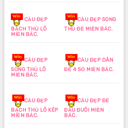
CẦU ĐẸP
CẦU ĐẸP SONG
BẠCH THỦ LÔ
THỦ ĐỀ MIỀN BẮC.
MIỀN BẮC.
CẦU ĐẸP
CẦU ĐẸP DÀN
SONG THỦ LÔ
ĐỀ 4 SỐ MIỀN BẮC.
MIỀN BẮC.
CẦU ĐẸP
CẦU ĐẸP ĐỀ
BẠCH THỦ LÔ KÉP
ĐẦU ĐUÔI MIỀN
MIỀN BẮC.
BẮC.