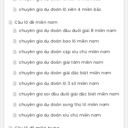
chuyên gia dự đoán lô xiên 4 miền bắc
Cầu lô đề miền nam
chuyên gia dự đoán đầu đuôi giải 8 miền nam
chuyên gia dự đoán bao lô miền nam
chuyên gia dự đoán cặp xíu chủ miền nam
chuyên gia dự đoán giải tám miền nam
chuyên gia dự đoán giải đặc biệt miền nam
chuyên gia dự đoán lô 3 số miền nam
chuyên gia soi đầu đuôi giải đặc biệt miền nam
chuyên gia dự đoán song thủ lô miền nam
chuyên gia dự đoán xíu chủ miền nam