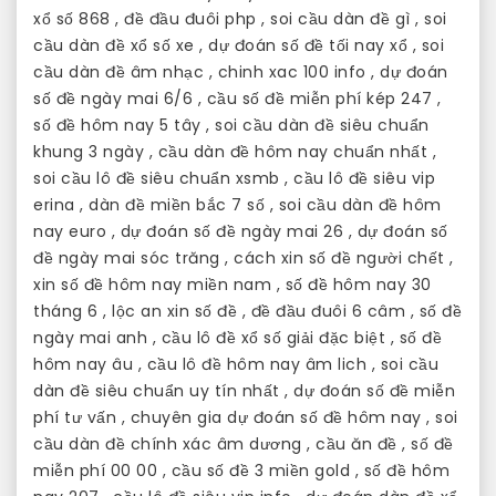
xổ số 868 , đề đầu đuôi php , soi cầu dàn đề gì , soi
cầu dàn đề xổ số xe , dự đoán số đề tối nay xổ , soi
cầu dàn đề âm nhạc , chinh xac 100 info , dự đoán
số đề ngày mai 6/6 , cầu số đề miễn phí kép 247 ,
số đề hôm nay 5 tây , soi cầu dàn đề siêu chuẩn
khung 3 ngày , cầu dàn đề hôm nay chuẩn nhất ,
soi cầu lô đề siêu chuẩn xsmb , cầu lô đề siêu vip
erina , dàn đề miền bắc 7 số , soi cầu dàn đề hôm
nay euro , dự đoán số đề ngày mai 26 , dự đoán số
đề ngày mai sóc trăng , cách xin số đề người chết ,
xin số đề hôm nay miền nam , số đề hôm nay 30
tháng 6 , lộc an xin số đề , đề đầu đuôi 6 câm , số đề
ngày mai anh , cầu lô đề xổ số giải đặc biệt , số đề
hôm nay âu , cầu lô đề hôm nay âm lich , soi cầu
dàn đề siêu chuẩn uy tín nhất , dự đoán số đề miễn
phí tư vấn , chuyên gia dự đoán số đề hôm nay , soi
cầu dàn đề chính xác âm dương , cầu ăn đề , số đề
miễn phí 00 00 , cầu số đề 3 miền gold , số đề hôm