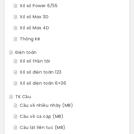
Xổ số Power 6/55
Xổ số Max 3D
Xổ số Max 4D
Thống kê
Điện toán
Xổ số thần tài
Xổ số điện toán 123
Xổ số điện toán 6×36
TK Cầu
Cầu về nhiều nháy (MB)
Cầu về cả cặp (MB)
Cầu lật liên tục (MB)