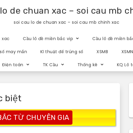
 lo de chuan xac – soi cau mb c
soi cau lo de chuan xac – soi cau mb chinh xac
h xac
Cầu lô đề miền bắc vip
Cầu lô đề miền bắ
 số may mắn
Kĩ thuật để trúng số
XSMB
XSM
Điện toán
TK Cầu
Thống kê
KQ Lô t
c biệt
 BẮC TỪ CHUYÊN GIA