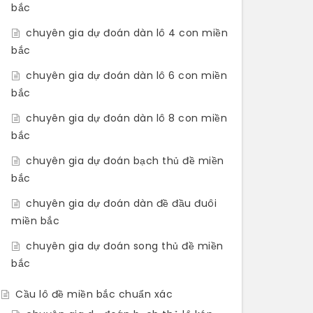
bắc
chuyên gia dự đoán dàn lô 4 con miền
bắc
chuyên gia dự đoán dàn lô 6 con miền
bắc
chuyên gia dự đoán dàn lô 8 con miền
bắc
chuyên gia dự đoán bạch thủ đề miền
bắc
chuyên gia dự đoán dàn đề đầu đuôi
miền bắc
chuyên gia dự đoán song thủ đề miền
bắc
Cầu lô đề miền bắc chuẩn xác