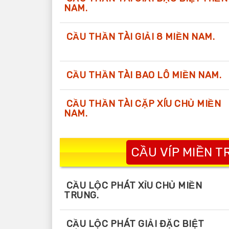
NAM.
CẦU THẦN TÀI GIẢI 8 MIỀN NAM.
CẦU THẦN TÀI BAO LÔ MIỀN NAM.
CẦU THẦN TÀI CẶP XÍU CHỦ MIỀN
NAM.
CẦU VÍP MIỀN 
CẦU LỘC PHÁT XỈU CHỦ MIỀN
TRUNG.
CẦU LỘC PHÁT GIẢI ĐẶC BIỆT