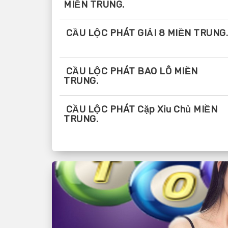
MIỀN TRUNG.
CẦU LỘC PHÁT GIẢI 8 MIỀN TRUNG.
CẦU LỘC PHÁT BAO LÔ MIỀN
TRUNG.
CẦU LỘC PHÁT Cặp Xỉu Chủ MIỀN
TRUNG.