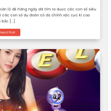
oán lô đề hàng ngày đã tìm ra được các con số siêu
i các con số dự đoán có độ chính xác cực kì cao
 bắc […]
Read Post