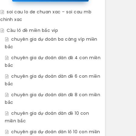
soi cau lo de chuan xac – soi cau mb
chinh xac
Cầu lô đề miền bắc vip
chuyên gia dự đoán ba càng víp miền
bắc
chuyên gia dự đoán dàn đề 4 con miền
bắc
chuyên gia dự đoán dàn đề 6 con miền
bắc
chuyên gia dự đoán dàn đề 8 con miền
bắc
chuyên gia dự đoán dàn đề 10 con
miền bắc
chuyên gia dự đoán dàn lô 10 con miền