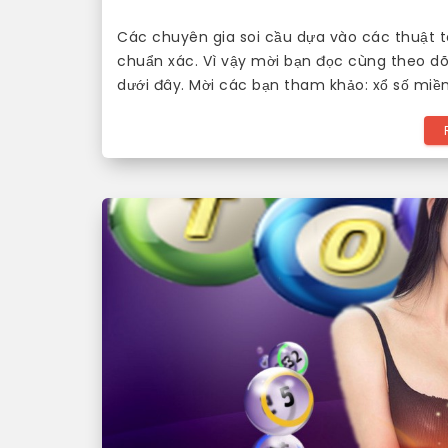
bắc
ngày
Các chuyên gia soi cầu dựa vào các thuật t
26/11
chuẩn xác. Vì vậy mời bạn đọc cùng theo dõ
chính
dưới đây. Mời các bạn tham khảo: xổ số miền
xác