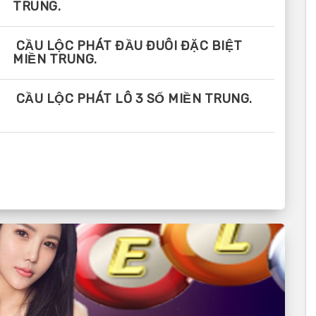
TRUNG.
CẦU LỘC PHÁT ĐẦU ĐUÔI ĐẶC BIỆT
MIỀN TRUNG.
CẦU LỘC PHÁT LÔ 3 SỐ MIỀN TRUNG.