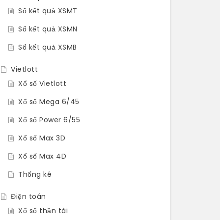
Sổ kết quả XSMT
Sổ kết quả XSMN
Sổ kết quả XSMB
Vietlott
Xổ số Vietlott
Xổ số Mega 6/45
Xổ số Power 6/55
Xổ số Max 3D
Xổ số Max 4D
Thống kê
Điện toán
Xổ số thần tài