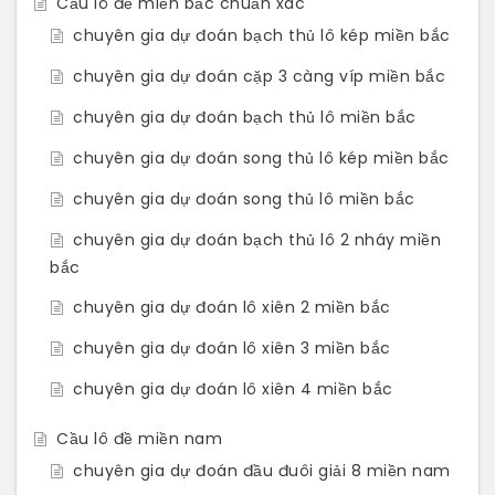
Cầu lô đề miền bắc chuẩn xác
chuyên gia dự đoán bạch thủ lô kép miền bắc
chuyên gia dự đoán cặp 3 càng víp miền bắc
chuyên gia dự đoán bạch thủ lô miền bắc
chuyên gia dự đoán song thủ lô kép miền bắc
chuyên gia dự đoán song thủ lô miền bắc
chuyên gia dự đoán bạch thủ lô 2 nháy miền
bắc
chuyên gia dự đoán lô xiên 2 miền bắc
chuyên gia dự đoán lô xiên 3 miền bắc
chuyên gia dự đoán lô xiên 4 miền bắc
Cầu lô đề miền nam
chuyên gia dự đoán đầu đuôi giải 8 miền nam