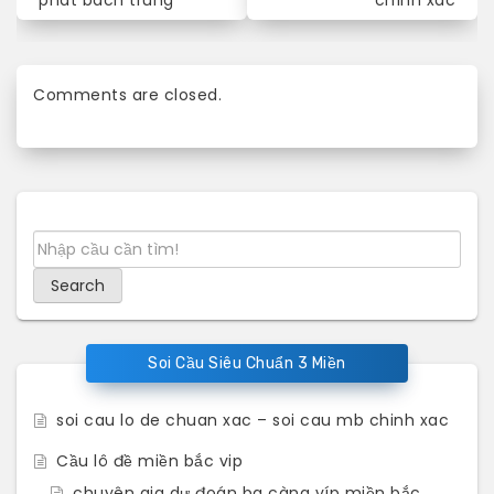
phát bách trúng
chính xác
bài
viết
Comments are closed.
Search
Soi Cầu Siêu Chuẩn 3 Miền
soi cau lo de chuan xac – soi cau mb chinh xac
Cầu lô đề miền bắc vip
chuyên gia dự đoán ba càng víp miền bắc