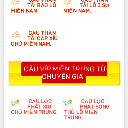
CẦU THẦN
CẦU THẦN
TÀI BAO LÔ
TÀI LÔ 3 SỐ
MIỀN NAM.
MIỀN NAM.
CẦU THẦN
TÀI CẶP XÍU
CHỦ MIỀN NAM.
CẦU VÍP MIỀN TRUNG TỪ
CHUYÊN GIA
CẦU LỘC
CẦU LỘC
PHÁT XỈU
PHÁT SONG
CHỦ MIỀN TRUNG.
THỦ LÔ MIỀN
TRUNG.