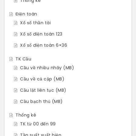
Thống kê
Điện toán
Xổ số thần tài
Xổ số điện toán 123
Xổ số điện toán 6×36
TK Cầu
Cầu về nhiều nháy (MB)
Cầu về cả cặp (MB)
Cầu lật liên tục (MB)
Cầu bạch thủ (MB)
Thống kê
TK từ 00 đến 99
Tần suất xuất hiện