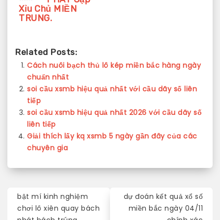
Xỉu Chủ MIỀN
TRUNG.
Related Posts:
Cách nuôi bạch thủ lô kép miền bắc hàng ngày
chuẩn nhất
soi cầu xsmb hiệu quả nhất với cầu dãy số liên
tiếp
soi cầu xsmb hiệu quả nhất 2026 với cầu dãy số
liên tiếp
Giải thích lấy kq xsmb 5 ngày gần đây của các
chuyên gia
Điều
bật mí kinh nghiệm
dự đoán kết quả xổ số
hướng
chơi lô xiên quay bách
miền bắc ngày 04/11