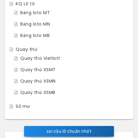
KQ Lô tô
Bảng loto MT
Bảng loto MN
Bảng loto MB
Quay thử
Quay thử Vietlott
Quay thử XSMT
Quay thử XSMN
Quay thử XSMB
Sổ mơ
soi cầu lô chuẩn nhất