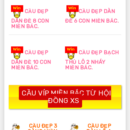
CẦU ĐẸP
CẦU ĐẸP DÀN
DÀN ĐỀ 8 CON
ĐỀ 6 CON MIỀN BẮC.
MIỀN BẮC.
CẦU ĐẸP
CẦU ĐẸP BẠCH
DÀN ĐỀ 10 CON
THỦ LÔ 2 NHÁY
MIỀN BẮC.
MIỀN BẮC.
CẦU VÍP MIỀN BẮC TỪ HỘI
ĐỒNG XS
CẦU ĐẸP 3
CẦU ĐẸP