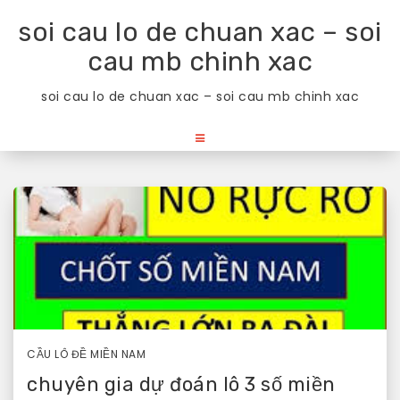
Skip
soi cau lo de chuan xac – soi
to
content
cau mb chinh xac
soi cau lo de chuan xac – soi cau mb chinh xac
CẦU LÔ ĐỀ MIỀN NAM
chuyên gia dự đoán lô 3 số miền