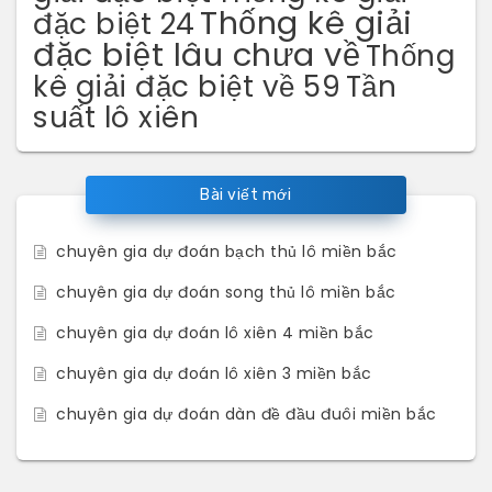
Thống kê giải
đặc biệt 24
đặc biệt lâu chưa về
Thống
kê giải đặc biệt về 59
Tần
suất lô xiên
Bài viết mới
chuyên gia dự đoán bạch thủ lô miền bắc
chuyên gia dự đoán song thủ lô miền bắc
chuyên gia dự đoán lô xiên 4 miền bắc
chuyên gia dự đoán lô xiên 3 miền bắc
chuyên gia dự đoán dàn đề đầu đuôi miền bắc