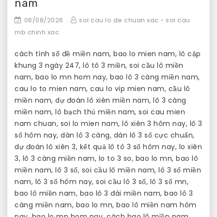
nam
06/08/2026
soi cau lo de chuan xac - soi cau
mb chinh xac
cách tính số đề miền nam, bao lo mien nam, lô cặp
khung 3 ngày 247, lô tô 3 miền, soi cầu lô miền
nam, bao lo mn hom nay, bao lô 3 càng miền nam,
cau lo to mien nam, cau lo vip mien nam, cầu lô
miền nam, dự đoán lô xiên miền nam, lô 3 càng
miền nam, lô bạch thủ miền nam, soi cau mien
nam chuan, soi lo mien nam, lô xiên 3 hôm nay, lô 3
số hôm nay, dàn lô 3 càng, dàn lô 3 số cực chuẩn,
dự đoán lô xiên 3, kết quả lô tô 3 số hôm nay, lo xiên
3, lô 3 càng miền nam, lo to 3 so, bao lo mn, bao lô
miền nam, lô 3 số, soi cầu lô miền nam, lô 3 số miền
nam, lô 3 số hôm nay, soi cầu lô 3 số, lô 3 số mn,
bao lô miền nam, bao lô 3 đài miền nam, bao lô 3
càng miền nam, bao lo mn, bao lô miền nam hôm
nay, bao lo mn hom nay, cách bao lô miền nam,