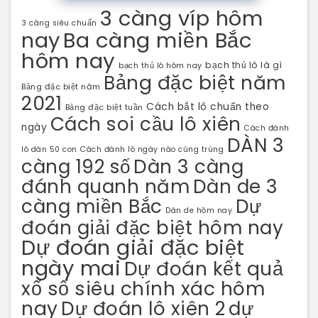
3 càng víp hôm
3 càng siêu chuẩn
nay
Ba càng miền Bắc
hôm nay
bạch thủ lô là gì
bạch thủ lô hôm nay
Bảng đặc biệt năm
Bảng đặc biệt năm
2021
Cách bắt lô chuẩn theo
Bảng đặc biệt tuần
Cách soi cầu lô xiên
ngày
Cách đánh
DÀN 3
lô dàn 50 con
Cách đánh lô ngày nào cũng trúng
càng 192 số
Dàn 3 càng
đánh quanh năm
Dàn de 3
càng miền Bắc
Dự
Dàn de hôm nay
đoán giải đặc biệt hôm nay
Dự đoán giải đặc biệt
ngày mai
Dự đoán kết quả
xổ số siêu chính xác hôm
nay
Dự đoán lô xiên 2
dự