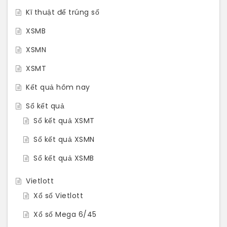
Kĩ thuật để trúng số
XSMB
XSMN
XSMT
Kết quả hôm nay
Sổ kết quả
Sổ kết quả XSMT
Sổ kết quả XSMN
Sổ kết quả XSMB
Vietlott
Xổ số Vietlott
Xổ số Mega 6/45