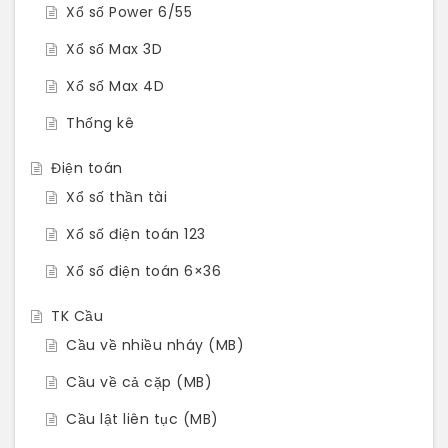
Xổ số Power 6/55
Xổ số Max 3D
Xổ số Max 4D
Thống kê
Điện toán
Xổ số thần tài
Xổ số điện toán 123
Xổ số điện toán 6×36
TK Cầu
Cầu về nhiều nháy (MB)
Cầu về cả cặp (MB)
Cầu lật liên tục (MB)