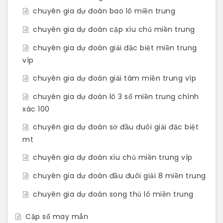
chuyên gia dự đoán bao lô miền trung
chuyên gia dự đoán cặp xíu chủ miền trung
chuyên gia dự đoán giải đặc biệt miền trung
víp
chuyên gia dự đoán giải tám miền trung víp
chuyên gia dự đoán lô 3 số miền trung chính
xác 100
chuyên gia dự đoán sớ đầu đuôi giải đặc biệt
mt
chuyên gia dự đoán xíu chủ miền trung víp
chuyên gia dự đoán đầu đuôi giải 8 miền trung
chuyên gia dự đoán song thủ lô miền trung
Cặp số may mắn