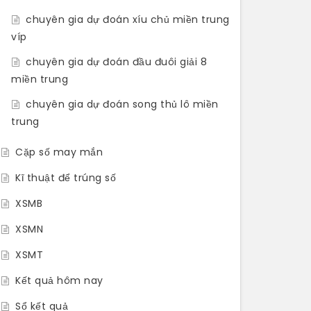
chuyên gia dự đoán xíu chủ miền trung
víp
chuyên gia dự đoán đầu đuôi giải 8
miền trung
chuyên gia dự đoán song thủ lô miền
trung
Cặp số may mắn
Kĩ thuật để trúng số
XSMB
XSMN
XSMT
Kết quả hôm nay
Sổ kết quả