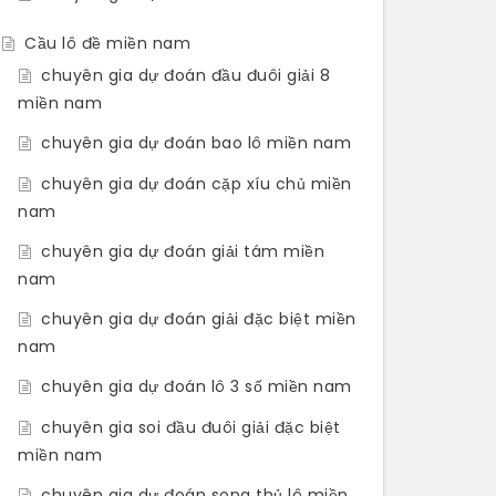
Cầu lô đề miền nam
chuyên gia dự đoán đầu đuôi giải 8
miền nam
chuyên gia dự đoán bao lô miền nam
chuyên gia dự đoán cặp xíu chủ miền
nam
chuyên gia dự đoán giải tám miền
nam
chuyên gia dự đoán giải đặc biệt miền
nam
chuyên gia dự đoán lô 3 số miền nam
chuyên gia soi đầu đuôi giải đặc biệt
miền nam
chuyên gia dự đoán song thủ lô miền