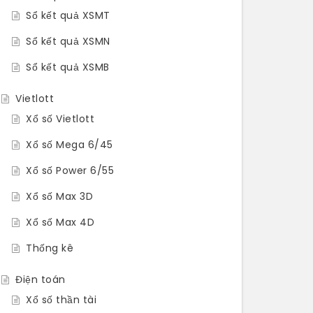
Sổ kết quả XSMT
Sổ kết quả XSMN
Sổ kết quả XSMB
Vietlott
Xổ số Vietlott
Xổ số Mega 6/45
Xổ số Power 6/55
Xổ số Max 3D
Xổ số Max 4D
Thống kê
Điện toán
Xổ số thần tài