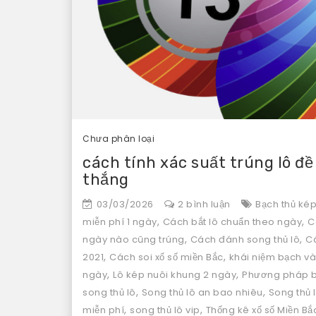
Chưa phân loại
cách tính xác suất trúng lô đề
thắng
ở
03/03/2026
2 bình luận
Bạch thủ ké
cách
,
,
miễn phí 1 ngày
Cách bắt lô chuẩn theo ngày
C
tính
,
,
ngày nào cũng trúng
Cách đánh song thủ lô
Cá
xác
,
,
2021
Cách soi xổ số miền Bắc
khái niệm bạch và
suất
,
,
ngày
Lô kép nuôi khung 2 ngày
Phương pháp b
trúng
,
,
song thủ lô
Song thủ lô an bao nhiêu
Song thủ 
lô
,
,
miễn phí
song thủ lô vip
Thống kê xổ số Miền Bắ