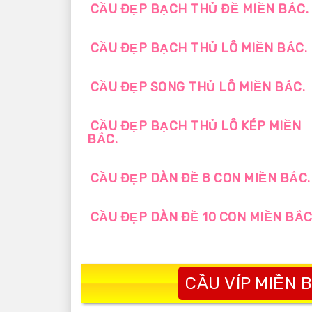
CẦU ĐẸP BẠCH THỦ ĐỀ MIỀN BẮC.
CẦU ĐẸP BẠCH THỦ LÔ MIỀN BẮC.
CẦU ĐẸP SONG THỦ LÔ MIỀN BẮC.
CẦU ĐẸP BẠCH THỦ LÔ KÉP MIỀN
BẮC.
CẦU ĐẸP DÀN ĐỀ 8 CON MIỀN BẮC.
CẦU ĐẸP DÀN ĐỀ 10 CON MIỀN BẮC
CẦU VÍP MIỀN 