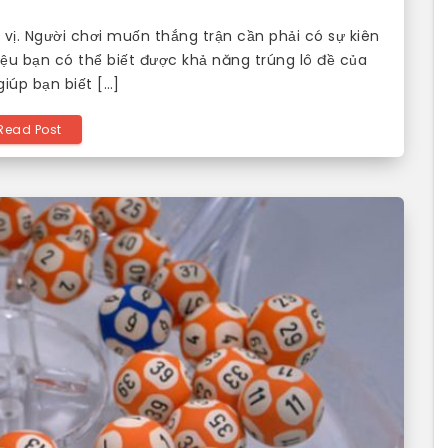
ú vị. Người chơi muốn thắng trận cần phải có sự kiên
iệu bạn có thể biết được khả năng trúng lô đề của
iúp bạn biết […]
Read Post