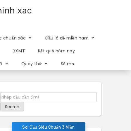
hinh xac
c chuẩn xác
Cầu lô đề miền nam
N
XSMT
Kết quả hôm nay
ô
Quay thử
Sổ mơ
Search
Soi Cầu Siêu Chuẩn 3 Miền