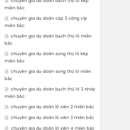
chuyên gia dự đoán bạch thủ lô kép
miền bắc
chuyên gia dự đoán cặp 3 càng víp
miền bắc
chuyên gia dự đoán bạch thủ lô miền
bắc
chuyên gia dự đoán song thủ lô kép
miền bắc
chuyên gia dự đoán song thủ lô miền
bắc
chuyên gia dự đoán bạch thủ lô 2 nháy
miền bắc
chuyên gia dự đoán lô xiên 2 miền bắc
chuyên gia dự đoán lô xiên 3 miền bắc
chuyên gia dự đoán lô xiên 4 miền bắc