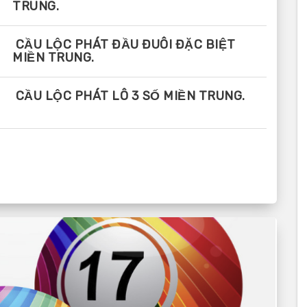
TRUNG.
CẦU LỘC PHÁT ĐẦU ĐUÔI ĐẶC BIỆT
MIỀN TRUNG.
CẦU LỘC PHÁT LÔ 3 SỐ MIỀN TRUNG.