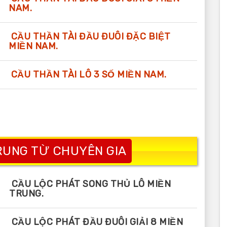
NAM.
CẦU THẦN TÀI ĐẦU ĐUÔI ĐẶC BIỆT
MIỀN NAM.
CẦU THẦN TÀI LÔ 3 SỐ MIỀN NAM.
TRUNG TỪ CHUYÊN GIA
CẦU LỘC PHÁT SONG THỦ LÔ MIỀN
TRUNG.
CẦU LỘC PHÁT ĐẦU ĐUÔI GIẢI 8 MIỀN