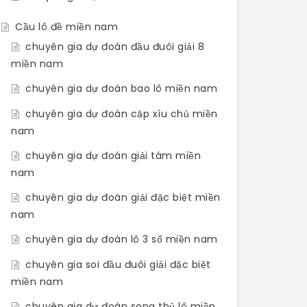
Cầu lô đề miền nam
chuyên gia dự đoán đầu đuôi giải 8
miền nam
chuyên gia dự đoán bao lô miền nam
chuyên gia dự đoán cặp xíu chủ miền
nam
chuyên gia dự đoán giải tám miền
nam
chuyên gia dự đoán giải đặc biệt miền
nam
chuyên gia dự đoán lô 3 số miền nam
chuyên gia soi đầu đuôi giải đặc biệt
miền nam
chuyên gia dự đoán song thủ lô miền