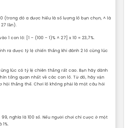
10 (trong đó a được hiểu là số lượng lô bạn chọn, ^ là
27 lần).
o 1 con lô: [1 – (100 – 1)% ^ 27] x 10 = 23,7%.
nh ra được tỷ lệ chiến thắng khi đánh 2 lô cùng lúc
cùng lúc có tỷ lệ chiên thắng rất cao. Bạn hãy dành
 nhìn tổng quan nhất về các con lô. Từ đó, hãy vận
ơ hội thắng thế. Chơi lô không phải là một câu hỏi
9, nghĩa là 100 số. Nếu người chơi chỉ cược ở một
à 1%.