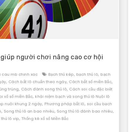
 giúp người chơi nâng cao cơ hội
,
,
oi cau mb chinh xac
Bạch thủ kép
bạch thủ lô
bạch
,
,
,
gày
Cách bắt lô chuẩn theo ngày
Cách bắt số miền Bắc
,
,
ũng trúng
Cách đánh song thủ lô
Cách soi cầu đặc biệt
,
i xổ số miền Bắc
khái niệm bạch và song thủ lô Nuôi lô
,
,
ép nuôi khung 2 ngày
Phương pháp bắt lô
soi cầu bạch
,
,
,
ô
Song thủ lô an bao nhiêu
Song thủ lô đánh bao nhiêu
,
thủ lô vip
Thống kê xổ số Miền Bắc