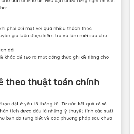
cho dân chơi lô đề. Nếu bạn chưa từng nghĩ tới vấn
ha:
hi phải đối mặt với quá nhiều thách thức
huyên gia luôn được kiểm tra và làm mới sao cho
ian dài
ề khác để tạo ra một công thức ghi đề riêng cho
đề theo thuật toán chính
 được đặt ở yếu tố thống kê. Từ các kết quả xổ số
hân tích được đâu là những lý thuyết tính xác suất
thử bạn đã từng biết về các phương pháp sau chưa