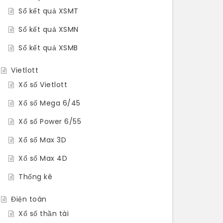
Sổ kết quả XSMT
Sổ kết quả XSMN
Sổ kết quả XSMB
Vietlott
Xổ số Vietlott
Xổ số Mega 6/45
Xổ số Power 6/55
Xổ số Max 3D
Xổ số Max 4D
Thống kê
Điện toán
Xổ số thần tài