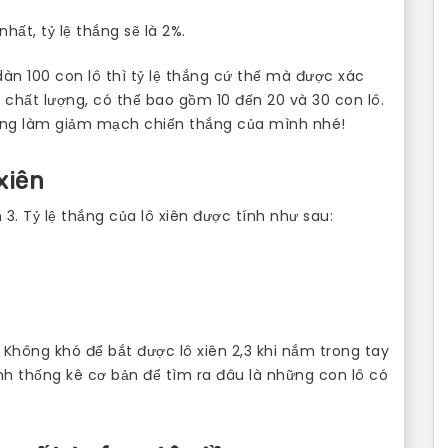
hất, tỷ lệ thắng sẽ là 2%.
àn 100 con lô thì tỷ lệ thắng cứ thế mà được xác
ô chất lượng, có thể bao gồm 10 đến 20 và 30 con lô.
hông làm giảm mạch chiến thắng của mình nhé!
xiên
3. Tỷ lệ thắng của lô xiên được tính như sau:
. Không khó để bắt được lô xiên 2,3 khi nắm trong tay
nh thống kê cơ bản để tìm ra đâu là những con lô có