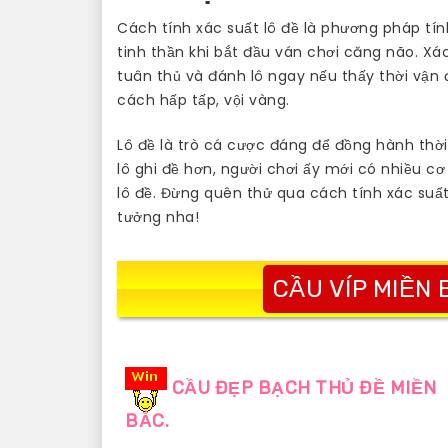
Cách tính xác suất lô đề là phương pháp tí
tinh thần khi bắt đầu ván chơi căng não. Xá
tuân thủ và đánh lô ngay nếu thấy thời vận 
cách hấp tấp, vội vàng.
Lô đề là trò cá cược đáng để đồng hành thời
lô ghi đề hơn, người chơi ấy mới có nhiều c
lô đề. Đừng quên thử qua cách tính xác suấ
tưởng nha!
CẦU VÍP MIỀN
CẦU ĐẸP BẠCH THỦ ĐỀ MIỀN
BẮC.