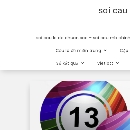
Skip
soi cau
to
content
soi cau lo de chuan xac – soi cau mb chin
Cầu lô đề miền trung
Cặp
Sổ kết quả
Vietlott