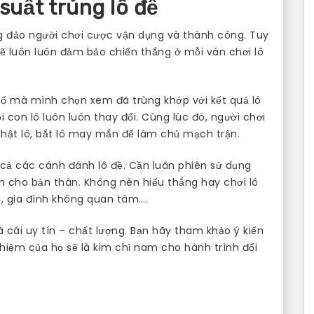
suất trúng lô đề
g đảo người chơi cược vận dụng và thành công. Tuy
ẽ luôn luôn đảm bảo chiến thắng ở mỗi ván chơi lô
 số mà mình chọn xem đã trùng khớp với kết quả lô
 con lô luôn luôn thay đổi. Cùng lúc đó, người chơi
nhật lô, bắt lô may mắn để làm chủ mạch trận.
 cả các cánh đánh lô đề. Cần luân phiên sử dụng
 cho bản thân. Không nên hiếu thắng hay chơi lô
ần, gia đình không quan tâm….
 cái uy tín – chất lượng. Bạn hãy tham khảo ý kiến
nghiệm của họ sẽ là kim chỉ nam cho hành trình đổi