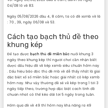
04/08 lô về 83.
Ngày 05/08/2026 đầu 4, 8 câm, ta có đề xsmb về là
: 70 , 39, ngày 06/08 về 53.
Cách tạo bạch thủ đề theo
khung kép
Để tạo được
bạch thủ đề miền bắc
nuôi khung 3
ngày theo khung kép thì người chơi cần nhận biết
được dấu hiệu đề về kép xsmb siêu chuẩn hôm nay
. Dấu hiệu báo độc thủ đề mb về dễ thấy nhất là giải
đặc biệt xổ số miền bắc hoặc giải nhất có kép xsmb
hôm nay. Như vậy thường đề sẽ về kép trong 1 tới 3
ngày tiếp theo, trường hợp đặc biệt cach tinh đề
chuan nhat có thể kéo dài tới 5 ngày trong tuần.
Hôm qua đề về 49 thì hôm nay khả năng ra 49