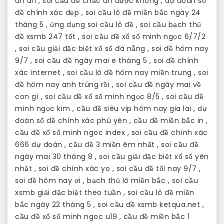
ăn an , soi cầu đề chắc ăn được không , dự đoán số
đề chính xác đẹp , soi cầu lô đề miền bắc ngày 24
tháng 5 , ứng dụng soi cầu lô đề , soi cầu bạch thủ
đề xsmb 247 tốt , soi cầu đề xổ số minh ngọc 6/7/2
, soi cầu giải đặc biệt xổ số đà nẵng , soi đề hôm nay
9/7 , soi cầu đề ngày mai e tháng 5 , soi đề chính
xác internet , soi cầu lô đề hôm nay miền trung , soi
đề hôm nay anh trúng rồi , soi cầu đề ngày mai về
con gì , soi cầu đề xổ số minh ngọc 8/5 , soi cầu đề
minh ngọc kim , cầu đề siêu vip hôm nay gia lai , dự
đoán số đề chính xác phú yên , cầu đề miền bắc in ,
cầu đề xổ số minh ngoc index , soi cầu đề chính xác
666 dự đoán , cầu đề 3 miền êm nhất , soi cầu đề
ngày mai 30 tháng 8 , soi cầu giải đặc biệt xổ số yên
nhật , soi đề chính xác yo , soi cầu đề tối nay 9/7 ,
soi đề hôm nay ơi , bạch thủ lô miền bắc , soi cầu
xsmb giải đặc biệt theo tuần , soi cầu lô đề miền
bắc ngày 22 tháng 5 , soi cầu đề xsmb ketqua.net ,
cầu đề xổ số minh ngoc u19 , cầu đề miền bắc 1