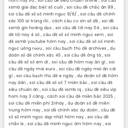
hôm nay và , soi cầu đề siêu chuẩn online , soi cầu
xsmb giải đặc biệt số cuối , soi cầu đề chắc ăn 99 ,
soi cầu đề xổ số minh ngọc 9/6/ , soi cầu đề chính
xác 100 ai trúng rồi , cách cầu cơ xin số đề , soi đề
xsmb giờ hoàng đạo , soi cầu đề tối nay 04 , soi cầu
đề tối nay 4 số , cầu đề xổ số minh ngọc xem , soi
đề xsmb youtube hôm nay , soi cầu đề xổ số minh
ngọc uống rượu , soi cầu bạch thủ đề archives , dự
đoán số đề chính xác 45 , soi cầu đề ông tà , soi
cầu đề xổ số em đi , soi cầu đề hôm nay ăn gì , soi
cầu đề ngày mai euro , soi cầu đề ngày mai ăn cái
gì , soi cầu bạch thủ đề e ngày , dự đoán số đề hôm
nay dàn , soi cầu đề xổ số 7 miền bắc , soi cầu đề
siêu chuẩn ăn , soi cầu đề xsmb iq , cầu đề siêu vip
hom nay 3 càng , cách soi cầu đề miền bắc 2025 ,
soi cầu đề miễn phí 2nháy , dự đoán số đề miền
trung hôm nay , soi đề chính xác dự đoán , cầu đề
xổ số minh ngoc đẹp nhất hôm nay , soi cầu đề
chẵn lẻ , soi cầu đề minh ngọc âm hôm nay , soi