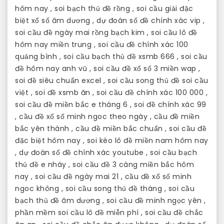
hôm nay , soi bạch thủ đề rồng , soi cầu giải đặc
biệt xổ số âm dương , dự đoán số đề chính xác vip ,
soi cầu đề ngày mai rồng bạch kim , soi cầu lô đề
hôm nay miền trung , soi cầu đề chính xác 100
quảng bình , soi cầu bạch thủ đề xsmb 666 , soi cầu
đề hôm nay anh vũ , soi cầu đề xổ số 3 miền wap ,
soi đề siêu chuẩn excel , soi cầu song thủ đề soi cầu
việt , soi đề xsmb ăn , soi cầu đề chính xác 100 000 ,
soi cầu đề miền bắc e tháng 6 , soi đề chính xác 99
, cầu đề xổ số minh ngoc theo ngày , cầu đề miền
bắc yên thành , cầu đề miền bắc chuẩn , soi cầu đề
đặc biệt hôm nay , soi kèo lô đề miền nam hôm nay
, dự đoán số đề chính xác youtube , soi cầu bạch
thủ đề e nháy , soi cầu đề 3 càng miền bắc hôm
nay , soi cầu đề ngày mai 21 , cầu đề xổ số minh
ngoc không , soi cầu song thủ đề tháng , soi cầu
bạch thủ đề âm dương , soi cầu đề minh ngọc yên ,
phần mềm soi cầu lô đề miễn phí , soi cầu đề chắc