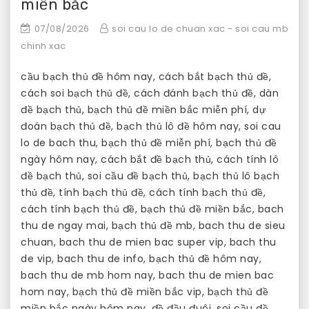
miền bắc
07/08/2026
soi cau lo de chuan xac - soi cau mb
chinh xac
cầu bạch thủ đề hôm nay, cách bắt bạch thủ đề,
cách soi bạch thủ đề, cách đánh bạch thủ đề, dàn
đề bạch thủ, bạch thủ đề miền bắc miễn phí, dự
đoán bạch thủ đề, bạch thủ lô đề hôm nay, soi cau
lo de bach thu, bạch thủ đề miễn phí, bạch thủ đề
ngày hôm nay, cách bắt đề bạch thủ, cách tính lô
đề bạch thủ, soi cầu đề bạch thủ, bạch thủ lô bạch
thủ đề, tính bạch thủ đề, cách tính bạch thủ đề,
cách tính bạch thủ đề, bạch thủ đề miền bắc, bach
thu de ngay mai, bạch thủ đề mb, bach thu de sieu
chuan, bach thu de mien bac super vip, bach thu
de vip, bach thu de info, bạch thủ đề hôm nay,
bach thu de mb hom nay, bach thu de mien bac
hom nay, bạch thủ đề miền bắc vip, bạch thủ đề
miền bắc ngày hôm nay, đề đầu đuôi, soi cầu đề