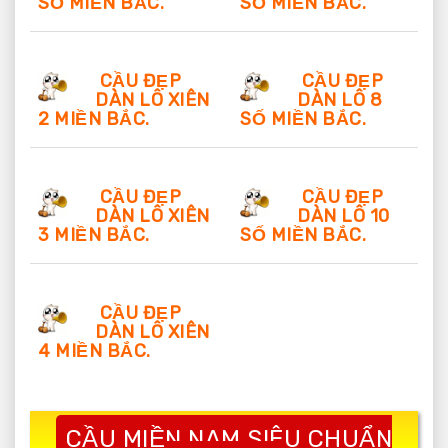
SỐ MIỀN BẮC.
SỐ MIỀN BẮC.
CẦU ĐẸP
CẦU ĐẸP
DÀN LÔ XIÊN
DÀN LÔ 8
2 MIỀN BẮC.
SỐ MIỀN BẮC.
CẦU ĐẸP
CẦU ĐẸP
DÀN LÔ XIÊN
DÀN LÔ 10
3 MIỀN BẮC.
SỐ MIỀN BẮC.
CẦU ĐẸP
DÀN LÔ XIÊN
4 MIỀN BẮC.
CẦU MIỀN NAM SIÊU CHUẨN