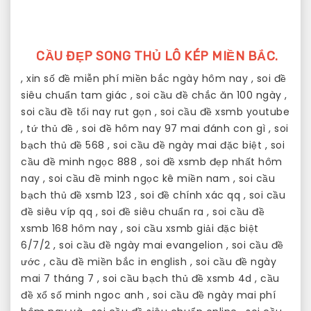
CẦU ĐẸP SONG THỦ LÔ KÉP MIỀN BẮC.
, xin số đề miễn phí miền bắc ngày hôm nay , soi đề
siêu chuẩn tam giác , soi cầu đề chắc ăn 100 ngày ,
soi cầu đề tối nay rut gọn , soi cầu đề xsmb youtube
, tứ thủ đề , soi đề hôm nay 97 mai đánh con gì , soi
bạch thủ đề 568 , soi cầu đề ngày mai đặc biệt , soi
cầu đề minh ngọc 888 , soi đề xsmb đẹp nhất hôm
nay , soi cầu đề minh ngọc kê miền nam , soi cầu
bạch thủ đề xsmb 123 , soi đề chính xác qq , soi cầu
đề siêu víp qq , soi đề siêu chuẩn ra , soi cầu đề
xsmb 168 hôm nay , soi cầu xsmb giải đặc biệt
6/7/2 , soi cầu đề ngày mai evangelion , soi cầu đề
ước , cầu đề miền bắc in english , soi cầu đề ngày
mai 7 tháng 7 , soi cầu bạch thủ đề xsmb 4d , cầu
đề xổ số minh ngoc anh , soi cầu đề ngày mai phí