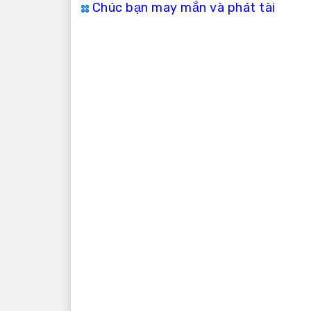
Chúc bạn may mắn và phát tài