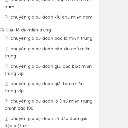
nam
chuyên gia dự đoán xíu chủ miền nam
Cầu lô đề miền trung
chuyên gia dự đoán bao lô miền trung
chuyên gia dự đoán cặp xíu chủ miền
trung
chuyên gia dự đoán giải đặc biệt miền
trung víp
chuyên gia dự đoán giải tám miền
trung víp
chuyên gia dự đoán lô 3 số miền trung
chính xác 100
chuyên gia dự đoán sớ đầu đuôi giải
đặc biệt mt