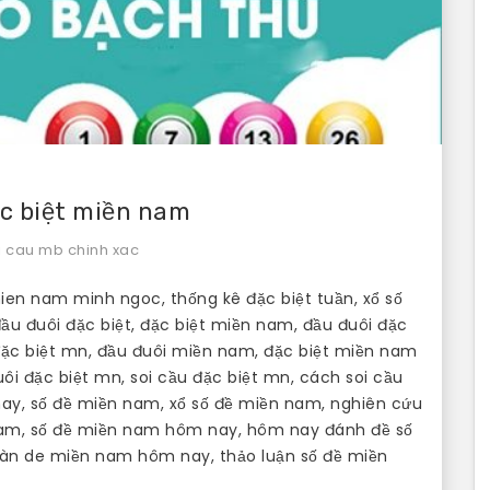
ặc biệt miền nam
i cau mb chinh xac
ien nam minh ngoc, thống kê đặc biệt tuần, xổ số
ầu đuôi đặc biệt, đặc biệt miền nam, đầu đuôi đặc
đặc biệt mn, đầu đuôi miền nam, đặc biệt miền nam
i đặc biệt mn, soi cầu đặc biệt mn, cách soi cầu
nay, số đề miền nam, xổ số đề miền nam, nghiên cứu
nam, số đề miền nam hôm nay, hôm nay đánh đề số
n de miền nam hôm nay, thảo luận số đề miền