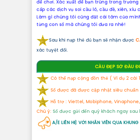
để chơi. Xác xuất để bạn trúng trong trường
cấp các dịch vụ soi cầu lô, cầu đề, xiên, xí
Làm gì chúng tôi cũng đặt cái tâm của mình
từng con số mà chúng tôi đưa ra nhé!
Sau khi nạp thẻ đủ bạn sẽ nhận được
C
xác tuyệt đối.
CẦU ĐẸP SỚ ĐẦU ĐU
Có thể nạp cộng dồn thẻ ( Ví dụ 2 cái 
Số được đã được cập nhật siêu chuẩn
Hỗ trợ : Viettel, Mobiphone, Vinaphone,
Chú ý:
Số được gửi đến quý khách ngay sau 
A/E LIÊN HỆ VỚI NHÂN VIÊN QUA KHUNG 