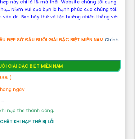
 hợp này chỉ là 1% mà thôi. Website chúng tôi cung
u chủ,… Niềm Vui của bạn là hạnh phúc của chúng tôi.
 vào đó. Bạn hãy thử và tận hưởng chiến thắng với
ẦU ĐẸP SỚ ĐẦU ĐUÔI GIẢI ĐẶC BIỆT MIỀN NAM
Chính
ÔI GIẢI ĐẶC BIỆT MIỀN NAM
100k )
 hàng ngày
…
khi nạp thẻ thành công.
CHÁT KHI NẠP THẺ BỊ LỖI