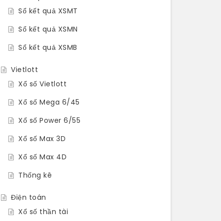
Sổ kết quả XSMT
Sổ kết quả XSMN
Sổ kết quả XSMB
Vietlott
Xổ số Vietlott
Xổ số Mega 6/45
Xổ số Power 6/55
Xổ số Max 3D
Xổ số Max 4D
Thống kê
Điện toán
Xổ số thần tài