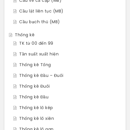
Cầu về cả cặp (MB)
Cầu lật liên tục (MB)
Cầu bạch thủ (MB)
Thống kê
TK từ 00 đến 99
Tần suất xuất hiện
Thống kê Tổng
Thống kê Đầu – Đuôi
Thống kê Đuôi
Thống kê Đầu
Thống kê lô kép
Thống kê lô xiên
Thống kê lô gan