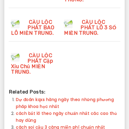
CẦU LỘC
CẦU LỘC
PHÁT BAO
PHÁT LÔ 3 SỐ
LÔ MIỀN TRUNG.
MIỀN TRUNG.
CẦU LỘC
PHÁT Cặp
Xỉu Chủ MIỀN
TRUNG.
Related Posts:
Dự đoán kqxs hàng ngày theo những phương
pháp khoa học nhất
cách bắt lô theo ngày chuẩn nhất các cao thủ
hay dùng
cách soi cầu 3 càng miễn phí chuẩn nhất