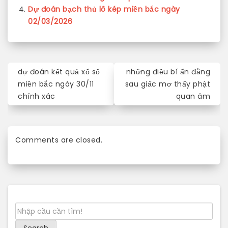
Dự đoán bạch thủ lô kép miền bắc ngày
02/03/2026
Điều
dự đoán kết quả xổ số
những điều bí ẩn đằng
hướng
miền bắc ngày 30/11
sau giấc mơ thấy phật
chính xác
quan âm
bài
viết
Comments are closed.