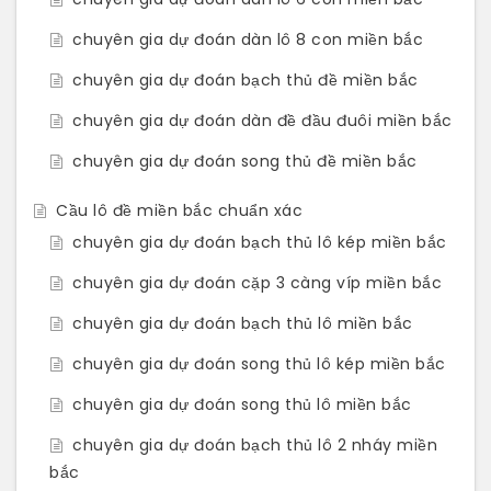
chuyên gia dự đoán dàn lô 8 con miền bắc
chuyên gia dự đoán bạch thủ đề miền bắc
chuyên gia dự đoán dàn đề đầu đuôi miền bắc
chuyên gia dự đoán song thủ đề miền bắc
Cầu lô đề miền bắc chuẩn xác
chuyên gia dự đoán bạch thủ lô kép miền bắc
chuyên gia dự đoán cặp 3 càng víp miền bắc
chuyên gia dự đoán bạch thủ lô miền bắc
chuyên gia dự đoán song thủ lô kép miền bắc
chuyên gia dự đoán song thủ lô miền bắc
chuyên gia dự đoán bạch thủ lô 2 nháy miền
bắc