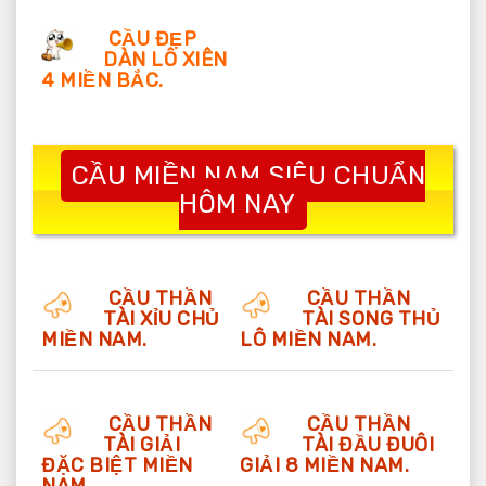
CẦU ĐẸP
DÀN LÔ XIÊN
4 MIỀN BẮC.
CẦU MIỀN NAM SIÊU CHUẨN
HÔM NAY
CẦU THẦN
CẦU THẦN
TÀI XỈU CHỦ
TÀI SONG THỦ
MIỀN NAM.
LÔ MIỀN NAM.
CẦU THẦN
CẦU THẦN
TÀI GIẢI
TÀI ĐẦU ĐUÔI
ĐẶC BIỆT MIỀN
GIẢI 8 MIỀN NAM.