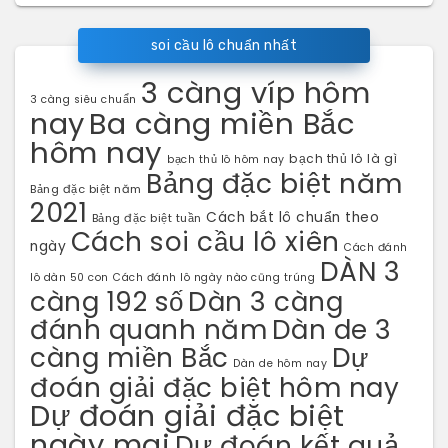
soi cầu lô chuẩn nhất
3 càng víp hôm
3 càng siêu chuẩn
nay
Ba càng miền Bắc
hôm nay
bạch thủ lô là gì
bạch thủ lô hôm nay
Bảng đặc biệt năm
Bảng đặc biệt năm
2021
Cách bắt lô chuẩn theo
Bảng đặc biệt tuần
Cách soi cầu lô xiên
ngày
Cách đánh
DÀN 3
lô dàn 50 con
Cách đánh lô ngày nào cũng trúng
càng 192 số
Dàn 3 càng
đánh quanh năm
Dàn de 3
càng miền Bắc
Dự
Dàn de hôm nay
đoán giải đặc biệt hôm nay
Dự đoán giải đặc biệt
ngày mai
Dự đoán kết quả