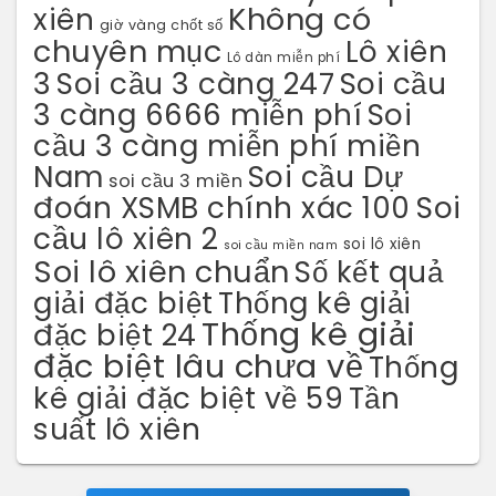
xiên
Không có
giờ vàng chốt số
chuyên mục
Lô xiên
Lô dàn miễn phí
3
Soi cầu 3 càng 247
Soi cầu
3 càng 6666 miễn phí
Soi
cầu 3 càng miễn phí miền
Nam
Soi cầu Dự
soi cầu 3 miền
đoán XSMB chính xác 100
Soi
cầu lô xiên 2
soi lô xiên
soi cầu miền nam
Soi lô xiên chuẩn
Số kết quả
giải đặc biệt
Thống kê giải
Thống kê giải
đặc biệt 24
đặc biệt lâu chưa về
Thống
kê giải đặc biệt về 59
Tần
suất lô xiên