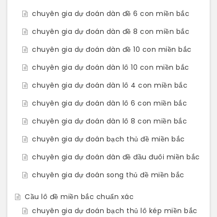
chuyên gia dự đoán dàn đề 6 con miền bắc
chuyên gia dự đoán dàn đề 8 con miền bắc
chuyên gia dự đoán dàn đề 10 con miền bắc
chuyên gia dự đoán dàn lô 10 con miền bắc
chuyên gia dự đoán dàn lô 4 con miền bắc
chuyên gia dự đoán dàn lô 6 con miền bắc
chuyên gia dự đoán dàn lô 8 con miền bắc
chuyên gia dự đoán bạch thủ đề miền bắc
chuyên gia dự đoán dàn đề đầu đuôi miền bắc
chuyên gia dự đoán song thủ đề miền bắc
Cầu lô đề miền bắc chuẩn xác
chuyên gia dự đoán bạch thủ lô kép miền bắc