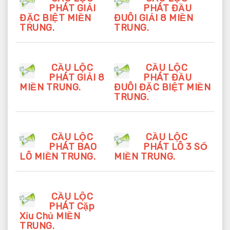
PHÁT GIẢI
PHÁT ĐẦU
ĐẶC BIỆT MIỀN
ĐUÔI GIẢI 8 MIỀN
TRUNG.
TRUNG.
CẦU LỘC
CẦU LỘC
PHÁT GIẢI 8
PHÁT ĐẦU
MIỀN TRUNG.
ĐUÔI ĐẶC BIỆT MIỀN
TRUNG.
CẦU LỘC
CẦU LỘC
PHÁT BAO
PHÁT LÔ 3 SỐ
LÔ MIỀN TRUNG.
MIỀN TRUNG.
CẦU LỘC
PHÁT Cặp
Xỉu Chủ MIỀN
TRUNG.