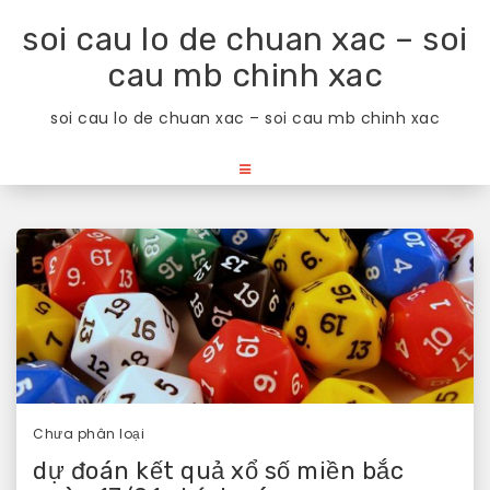
Skip
soi cau lo de chuan xac – soi
to
content
cau mb chinh xac
soi cau lo de chuan xac – soi cau mb chinh xac
Chưa phân loại
dự đoán kết quả xổ số miền bắc