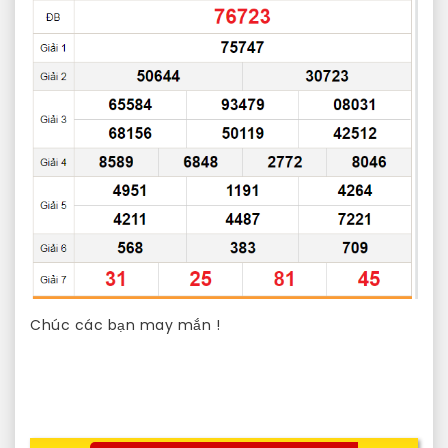
Chúc các bạn may mắn !