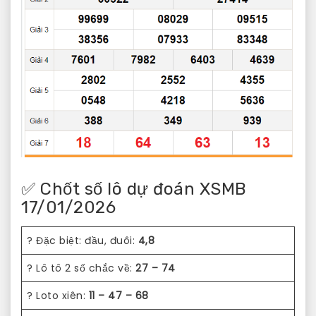
✅ Chốt số lô dự đoán XSMB
17/01/2026
? Đặc biệt: đầu, đuôi:
4,8
? Lô tô 2 số chắc về:
27 – 74
? Loto xiên:
11 – 47 – 68