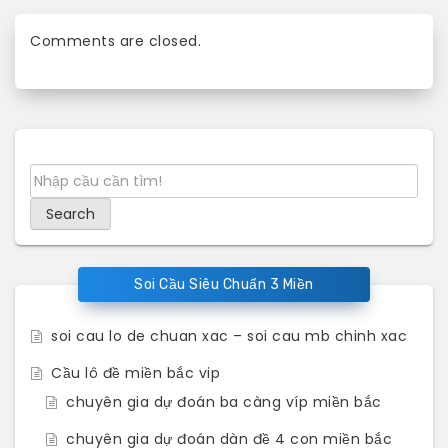
viết
Comments are closed.
Search
Soi Cầu Siêu Chuẩn 3 Miền
soi cau lo de chuan xac – soi cau mb chinh xac
Cầu lô đề miền bắc vip
chuyên gia dự đoán ba càng víp miền bắc
chuyên gia dự đoán dàn đề 4 con miền bắc