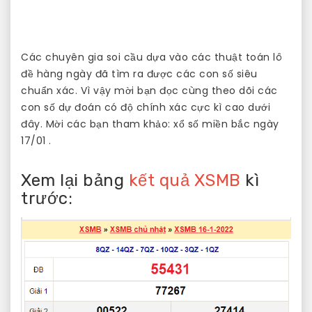
Các chuyên gia soi cầu dựa vào các thuật toán lô
đề hàng ngày đã tìm ra được các con số siêu
chuẩn xác. Vì vậy mời bạn đọc cùng theo dõi các
con số dự đoán có độ chính xác cực kì cao dưới
đây. Mời các bạn tham khảo: xổ số miền bắc ngày
17/01 .
Xem lại bảng
kết quả XSMB
kì
trước: