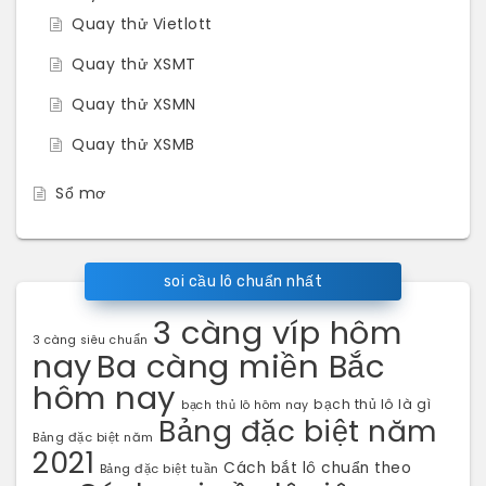
Quay thử Vietlott
Quay thử XSMT
Quay thử XSMN
Quay thử XSMB
Sổ mơ
soi cầu lô chuẩn nhất
3 càng víp hôm
3 càng siêu chuẩn
nay
Ba càng miền Bắc
hôm nay
bạch thủ lô là gì
bạch thủ lô hôm nay
Bảng đặc biệt năm
Bảng đặc biệt năm
2021
Cách bắt lô chuẩn theo
Bảng đặc biệt tuần