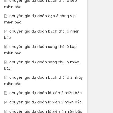
chuyên gia dự đoán bạch thủ lô kép
miền bắc
chuyên gia dự đoán cặp 3 càng víp
miền bắc
chuyên gia dự đoán bạch thủ lô miền
bắc
chuyên gia dự đoán song thủ lô kép
miền bắc
chuyên gia dự đoán song thủ lô miền
bắc
chuyên gia dự đoán bạch thủ lô 2 nháy
miền bắc
chuyên gia dự đoán lô xiên 2 miền bắc
chuyên gia dự đoán lô xiên 3 miền bắc
chuyên gia dự đoán lô xiên 4 miền bắc