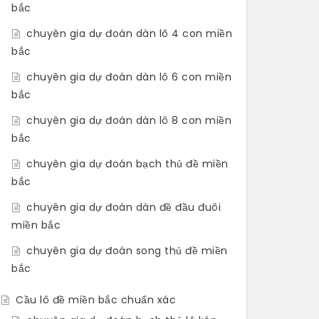
bắc
chuyên gia dự đoán dàn lô 4 con miền
bắc
chuyên gia dự đoán dàn lô 6 con miền
bắc
chuyên gia dự đoán dàn lô 8 con miền
bắc
chuyên gia dự đoán bạch thủ đề miền
bắc
chuyên gia dự đoán dàn đề đầu đuôi
miền bắc
chuyên gia dự đoán song thủ đề miền
bắc
Cầu lô đề miền bắc chuẩn xác