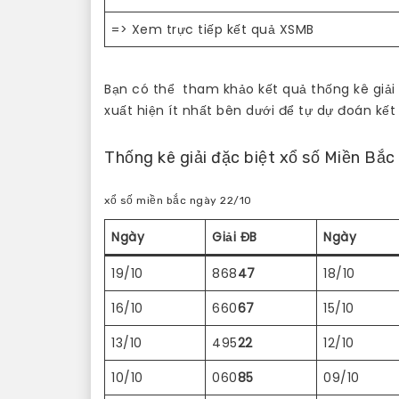
=> Xem trực tiếp kết quả XSMB
Bạn có thể tham khảo kết quả thống kê giải đ
xuất hiện ít nhất bên dưới để tự dự đoán k
Thống kê giải đặc biệt xổ số Miền Bắc
xổ số miền bắc ngày 22/10
Ngày
Giải ĐB
Ngày
19/10
868
47
18/10
16/10
660
67
15/10
13/10
495
22
12/10
10/10
060
85
09/10