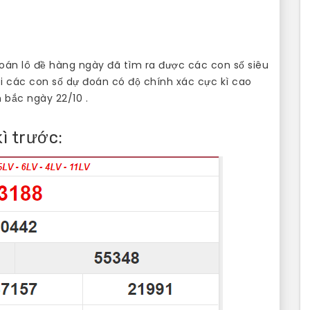
oán lô đề hàng ngày đã tìm ra được các con số siêu
i các con số dự đoán có độ chính xác cực kì cao
 bắc ngày 22/10 .
kì trước: