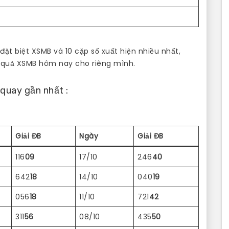
ặt biệt XSMB và 10 cặp số xuất hiện nhiều nhất,
ết quả XSMB hôm nay cho riêng mình.
 quay gần nhất :
Giải ĐB
Ngày
Giải ĐB
116
09
17/10
246
40
642
18
14/10
040
19
056
18
11/10
721
42
311
56
08/10
435
50