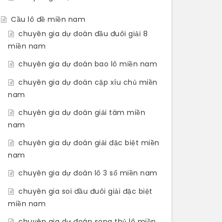
Cầu lô đề miền nam
chuyên gia dự đoán đầu đuôi giải 8
miền nam
chuyên gia dự đoán bao lô miền nam
chuyên gia dự đoán cặp xíu chủ miền
nam
chuyên gia dự đoán giải tám miền
nam
chuyên gia dự đoán giải đặc biệt miền
nam
chuyên gia dự đoán lô 3 số miền nam
chuyên gia soi đầu đuôi giải đặc biệt
miền nam
chuyên gia dự đoán song thủ lô miền