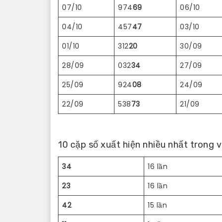
07/10
974
69
06/10
04/10
457
47
03/10
01/10
312
20
30/09
28/09
032
34
27/09
25/09
924
08
24/09
22/09
538
73
21/09
10 cặp số xuất hiện nhiều nhất trong 
34
16 lần
23
16 lần
42
15 lần