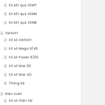
Sổ kết quả XSMT
Sổ kết quả XSMN
Sổ kết quả XSMB
Vietlott
Xổ số Vietlott
Xổ số Mega 6/45
Xổ số Power 6/55
Xổ số Max 3D
Xổ số Max 4D
Thống kê
Điện toán
Xổ số thần tài