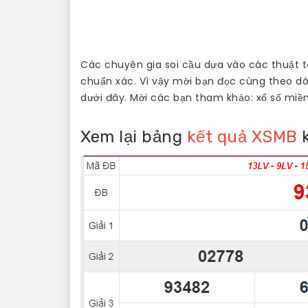
Các chuyên gia soi cầu dựa vào các thuật t
chuẩn xác. Vì vậy mời bạn đọc cùng theo dõ
dưới đây. Mời các bạn tham khảo: xổ số miền
Xem lại bảng
kết quả XSMB