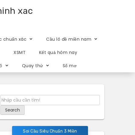
hinh xac
c chuẩn xác
Cầu lô đề miền nam
N
XSMT
Kết quả hôm nay
ô
Quay thử
Sổ mơ
Search
Soi Cầu Siêu Chuẩn 3 Miền