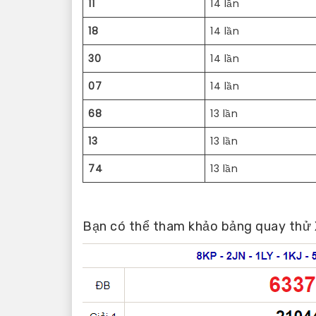
11
14 lần
18
14 lần
30
14 lần
07
14 lần
68
13 lần
13
13 lần
74
13 lần
Bạn có thể tham khảo bảng quay thử 