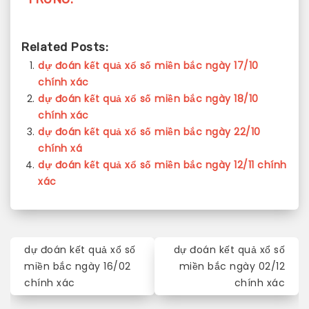
Related Posts:
dự đoán kết quả xổ số miền bắc ngày 17/10
chính xác
dự đoán kết quả xổ số miền bắc ngày 18/10
chính xác
dự đoán kết quả xổ số miền bắc ngày 22/10
chính xá
dự đoán kết quả xổ số miền bắc ngày 12/11 chính
xác
Điều
dự đoán kết quả xổ số
dự đoán kết quả xổ số
hướng
miền bắc ngày 16/02
miền bắc ngày 02/12
chính xác
chính xác
bài