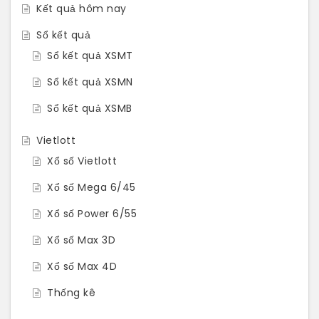
Kết quả hôm nay
Sổ kết quả
Sổ kết quả XSMT
Sổ kết quả XSMN
Sổ kết quả XSMB
Vietlott
Xổ số Vietlott
Xổ số Mega 6/45
Xổ số Power 6/55
Xổ số Max 3D
Xổ số Max 4D
Thống kê