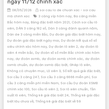
ngày 11/12 chính xác
08/05/2026
soi cau lo de chuan xac - soi cau
,
mb chinh xac
3 càng víp hôm nay
Ba càng miền
,
,
Bắc hôm nay
Bảng đặc biệt năm 2021
Cách soi cầu lô
,
,
,
xiên
DÀN 3 càng 192 số
Dàn 3 càng đánh quanh năm
,
,
Dàn de 3 càng miền Bắc
Dự đoán giải đặc biệt hôm nay
,
Dự đoán giải đặc biệt ngày mai
Dự đoán kết quả xổ số
,
,
siêu chính xác hôm nay
Dự đoán lô xiên 2
dự đoán lô
,
xiên 4 miền bắc
Dự đoán xổ số miền Bắc chính xác hôm
,
,
,
nay
dự đoán xsmb
dự đoán xsmb chính xác
dự đoán
,
,
,
xsmb chuẩn
dự đoán xsmb đặc biệt
Ghép lô xiên
,
,
,
Không có chuyên mục
Lô xiên 3
Số kết quả giải đặc biệt
,
,
Soi cầu 3 càng 247
Soi cầu 3 càng 6666 miễn phí
Soi
,
cầu 3 càng miễn phí miền Nam
Soi cầu Dự đoán XSMB
,
,
,
chính xác 100
Soi cầu lô xiên 2
Soi lô xiên chuẩn
Tần
,
,
suất lô xiên
Thống kê giải đặc biệt 24
Thống kê giải đặc
,
biệt lâu chưa về
Thống kê giải đặc biệt về 59