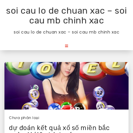
Skip
soi cau lo de chuan xac – soi
to
content
cau mb chinh xac
soi cau lo de chuan xac – soi cau mb chinh xac
Chưa phân loại
dự đoán kết quả xổ số miền bắc