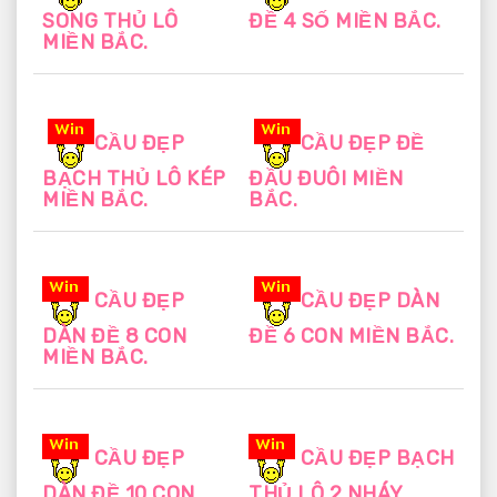
SONG THỦ LÔ
ĐỀ 4 SỐ MIỀN BẮC.
MIỀN BẮC.
CẦU ĐẸP
CẦU ĐẸP ĐỀ
BẠCH THỦ LÔ KÉP
ĐẦU ĐUÔI MIỀN
MIỀN BẮC.
BẮC.
CẦU ĐẸP
CẦU ĐẸP DÀN
DÀN ĐỀ 8 CON
ĐỀ 6 CON MIỀN BẮC.
MIỀN BẮC.
CẦU ĐẸP
CẦU ĐẸP BẠCH
DÀN ĐỀ 10 CON
THỦ LÔ 2 NHÁY