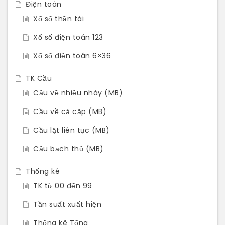
Điện toán
Xổ số thần tài
Xổ số điện toán 123
Xổ số điện toán 6×36
TK Cầu
Cầu về nhiều nháy (MB)
Cầu về cả cặp (MB)
Cầu lật liên tục (MB)
Cầu bạch thủ (MB)
Thống kê
TK từ 00 đến 99
Tần suất xuất hiện
Thống kê Tổng