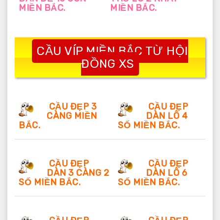
MIỀN BẮC.
MIỀN BẮC.
CẦU VÍP MIỀN BẮC TỪ HỘI
ĐỒNG XS
CẦU ĐẸP 3
CẦU ĐẸP
CÀNG MIỀN
DÀN LÔ 4
BẮC.
SỐ MIỀN BẮC.
CẦU ĐẸP
CẦU ĐẸP
DÀN 3 CÀNG 2
DÀN LÔ 6
SỐ MIỀN BẮC.
SỐ MIỀN BẮC.