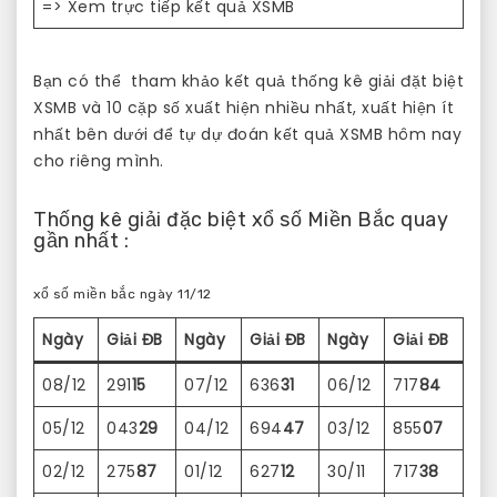
=> Xem trực tiếp kết quả XSMB
Bạn có thể tham khảo kết quả thống kê giải đặt biệt
XSMB và 10 cặp số xuất hiện nhiều nhất, xuất hiện ít
nhất bên dưới để tự dự đoán kết quả XSMB hôm nay
cho riêng mình.
Thống kê giải đặc biệt xổ số Miền Bắc quay
gần nhất :
xổ số miền bắc ngày 11/12
Ngày
Giải ĐB
Ngày
Giải ĐB
Ngày
Giải ĐB
08/12
291
15
07/12
636
31
06/12
717
84
05/12
043
29
04/12
694
47
03/12
855
07
02/12
275
87
01/12
627
12
30/11
717
38