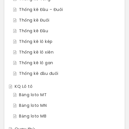
Thống kê Đầu – Đuôi
Thống kê Đuôi
Thống kê Đầu
Thống kê lô kép
Thống kê lô xiên
Thống kê lô gan
Thống kê đầu đuôi
KQ Lô tô
Bảng loto MT
Bảng loto MN
Bảng loto MB