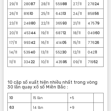
29/11
280
87
28/11
559
88
27/11
278
24
26/11
816
10
25/11
643
13
24/11
858
56
23/11
248
80
22/11
365
93
21/11
475
79
20/11
453
44
19/11
687
12
18/11
049
60
17/11
993
42
16/11
414
05
15/11
776
26
14/11
539
40
13/11
552
30
12/11
042
11
11/11
334
22
10/11
435
95
09/11
719
52
10 cặp số xuất hiện nhiều nhất trong vòng
30 lần quay xổ số Miền Bắc :
10
15 lần
+5
63
14 lần
+9