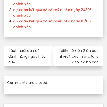
chính xác
dự đoán kết quả xổ số miền bắc ngày 24/05
chính xác
dự đoán kết quả xổ số miền bắc ngày 01/06
chính xác
Điều
cách nuôi dàn đề
1 điểm lô xiên 2 ăn bao
hướng
đánh hằng ngày hiệu
nhiêu? cách soi cầu lô
quả
xiên 2 đỉnh cao
bài
viết
Comments are closed.