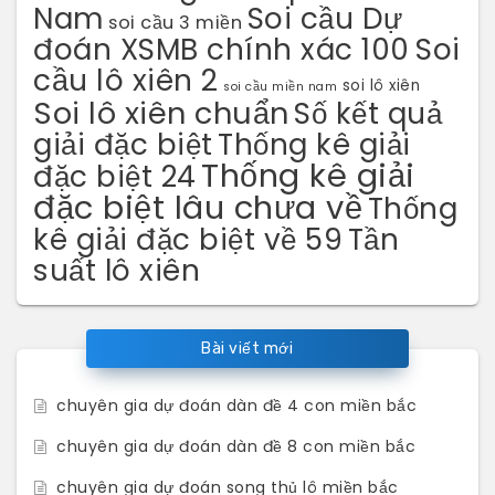
Nam
Soi cầu Dự
soi cầu 3 miền
đoán XSMB chính xác 100
Soi
cầu lô xiên 2
soi lô xiên
soi cầu miền nam
Soi lô xiên chuẩn
Số kết quả
giải đặc biệt
Thống kê giải
Thống kê giải
đặc biệt 24
đặc biệt lâu chưa về
Thống
kê giải đặc biệt về 59
Tần
suất lô xiên
Bài viết mới
chuyên gia dự đoán dàn đề 4 con miền bắc
chuyên gia dự đoán dàn đề 8 con miền bắc
chuyên gia dự đoán song thủ lô miền bắc