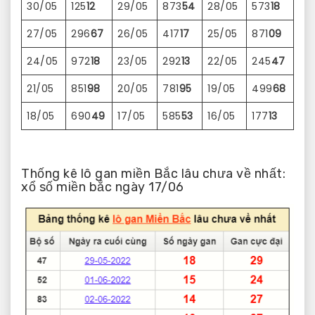
30/05
125
12
29/05
873
54
28/05
573
18
27/05
296
67
26/05
417
17
25/05
871
09
24/05
972
18
23/05
292
13
22/05
245
47
21/05
851
98
20/05
781
95
19/05
499
68
18/05
690
49
17/05
585
53
16/05
177
13
Thống kê lô gan miền Bắc lâu chưa về nhất:
xổ số miền bắc ngày 17/06