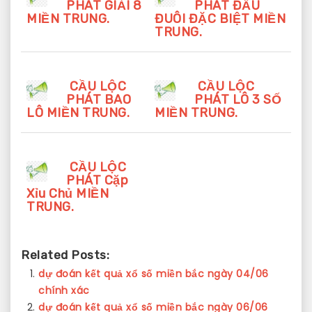
PHÁT GIẢI 8
PHÁT ĐẦU
MIỀN TRUNG.
ĐUÔI ĐẶC BIỆT MIỀN
TRUNG.
CẦU LỘC
CẦU LỘC
PHÁT BAO
PHÁT LÔ 3 SỐ
LÔ MIỀN TRUNG.
MIỀN TRUNG.
CẦU LỘC
PHÁT Cặp
Xỉu Chủ MIỀN
TRUNG.
Related Posts:
dự đoán kết quả xổ số miền bắc ngày 04/06
chính xác
dự đoán kết quả xổ số miền bắc ngày 06/06