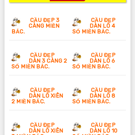
CẦU ĐẸP 3
CẦU ĐẸP
CÀNG MIỀN
DÀN LÔ 4
BẮC.
SỐ MIỀN BẮC.
CẦU ĐẸP
CẦU ĐẸP
DÀN 3 CÀNG 2
DÀN LÔ 6
SỐ MIỀN BẮC.
SỐ MIỀN BẮC.
CẦU ĐẸP
CẦU ĐẸP
DÀN LÔ XIÊN
DÀN LÔ 8
2 MIỀN BẮC.
SỐ MIỀN BẮC.
CẦU ĐẸP
CẦU ĐẸP
DÀN LÔ XIÊN
DÀN LÔ 10