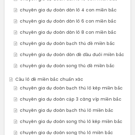
chuyên gia dự đoán dàn lô 4 con miền bắc
chuyên gia dự đoán dàn lô 6 con miền bắc
chuyên gia dự đoán dàn lô 8 con miền bắc
chuyên gia dự đoán bạch thủ đề miền bắc
chuyên gia dự đoán dàn đề đầu đuôi miền bắc
chuyên gia dự đoán song thủ đề miền bắc
Cầu lô đề miền bắc chuẩn xác
chuyên gia dự đoán bạch thủ lô kép miền bắc
chuyên gia dự đoán cặp 3 càng víp miền bắc
chuyên gia dự đoán bạch thủ lô miền bắc
chuyên gia dự đoán song thủ lô kép miền bắc
chuyên gia dự đoán song thủ lô miền bắc