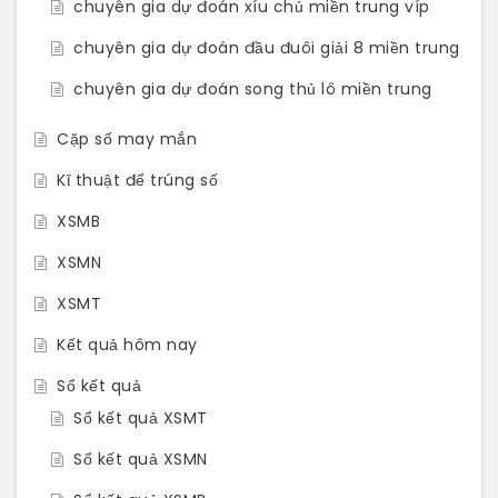
chuyên gia dự đoán xíu chủ miền trung víp
chuyên gia dự đoán đầu đuôi giải 8 miền trung
chuyên gia dự đoán song thủ lô miền trung
Cặp số may mắn
Kĩ thuật để trúng số
XSMB
XSMN
XSMT
Kết quả hôm nay
Sổ kết quả
Sổ kết quả XSMT
Sổ kết quả XSMN