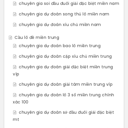
chuyên gia soi đầu đuôi giải đặc biệt miền nam
chuyên gia dự đoán song thủ lô miền nam
chuyên gia dự đoán xíu chủ miền nam
Cầu lô đề miền trung
chuyên gia dự đoán bao lô miền trung
chuyên gia dự đoán cặp xíu chủ miền trung
chuyên gia dự đoán giải đặc biệt miền trung
víp
chuyên gia dự đoán giải tám miền trung víp
chuyên gia dự đoán lô 3 số miền trung chính
xác 100
chuyên gia dự đoán sớ đầu đuôi giải đặc biệt
mt