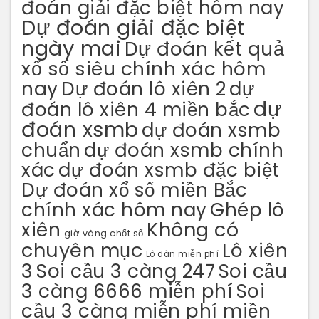
đoán giải đặc biệt hôm nay
Dự đoán giải đặc biệt
ngày mai
Dự đoán kết quả
xổ số siêu chính xác hôm
nay
Dự đoán lô xiên 2
dự
dự
đoán lô xiên 4 miền bắc
đoán xsmb
dự đoán xsmb
chuẩn
dự đoán xsmb chính
xác
dự đoán xsmb đặc biệt
Dự đoán xổ số miền Bắc
chính xác hôm nay
Ghép lô
xiên
Không có
giờ vàng chốt số
chuyên mục
Lô xiên
Lô dàn miễn phí
3
Soi cầu 3 càng 247
Soi cầu
3 càng 6666 miễn phí
Soi
cầu 3 càng miễn phí miền