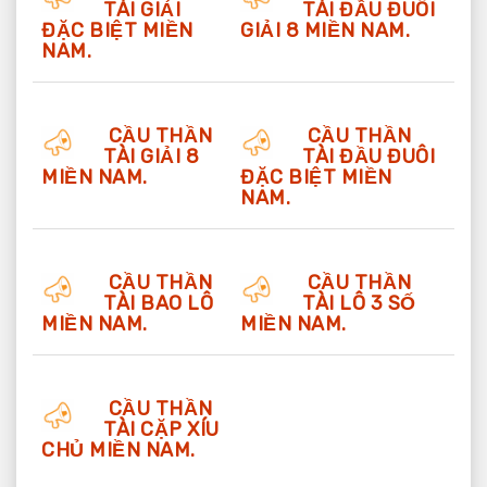
TÀI GIẢI
TÀI ĐẦU ĐUÔI
ĐẶC BIỆT MIỀN
GIẢI 8 MIỀN NAM.
NAM.
CẦU THẦN
CẦU THẦN
TÀI GIẢI 8
TÀI ĐẦU ĐUÔI
MIỀN NAM.
ĐẶC BIỆT MIỀN
NAM.
CẦU THẦN
CẦU THẦN
TÀI BAO LÔ
TÀI LÔ 3 SỐ
MIỀN NAM.
MIỀN NAM.
CẦU THẦN
TÀI CẶP XÍU
CHỦ MIỀN NAM.