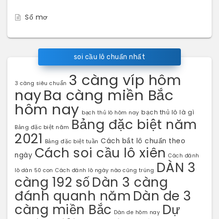
Sổ mơ
soi cầu lô chuẩn nhất
3 càng víp hôm
3 càng siêu chuẩn
nay
Ba càng miền Bắc
hôm nay
bạch thủ lô là gì
bạch thủ lô hôm nay
Bảng đặc biệt năm
Bảng đặc biệt năm
2021
Cách bắt lô chuẩn theo
Bảng đặc biệt tuần
Cách soi cầu lô xiên
ngày
Cách đánh
DÀN 3
lô dàn 50 con
Cách đánh lô ngày nào cũng trúng
càng 192 số
Dàn 3 càng
đánh quanh năm
Dàn de 3
càng miền Bắc
Dự
Dàn de hôm nay