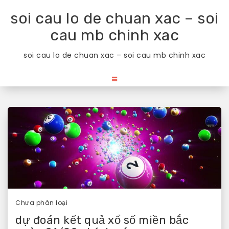
Skip
soi cau lo de chuan xac – soi
to
content
cau mb chinh xac
soi cau lo de chuan xac – soi cau mb chinh xac
Chưa phân loại
dự đoán kết quả xổ số miền bắc