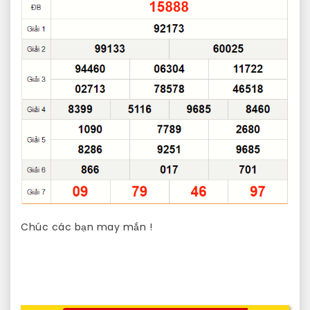
Chúc các bạn may mắn !