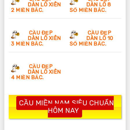
DÀN LÔ XIÊN
DÀN LÔ 8
2 MIỀN BẮC.
SỐ MIỀN BẮC.
CẦU ĐẸP
CẦU ĐẸP
DÀN LÔ XIÊN
DÀN LÔ 10
3 MIỀN BẮC.
SỐ MIỀN BẮC.
CẦU ĐẸP
DÀN LÔ XIÊN
4 MIỀN BẮC.
CẦU MIỀN NAM SIÊU CHUẨN
HÔM NAY