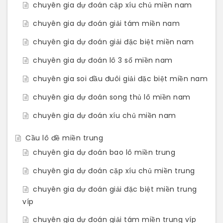
chuyên gia dự đoán cặp xíu chủ miền nam
chuyên gia dự đoán giải tám miền nam
chuyên gia dự đoán giải đặc biệt miền nam
chuyên gia dự đoán lô 3 số miền nam
chuyên gia soi đầu đuôi giải đặc biệt miền nam
chuyên gia dự đoán song thủ lô miền nam
chuyên gia dự đoán xíu chủ miền nam
Cầu lô đề miền trung
chuyên gia dự đoán bao lô miền trung
chuyên gia dự đoán cặp xíu chủ miền trung
chuyên gia dự đoán giải đặc biệt miền trung
víp
chuyên gia dự đoán giải tám miền trung víp