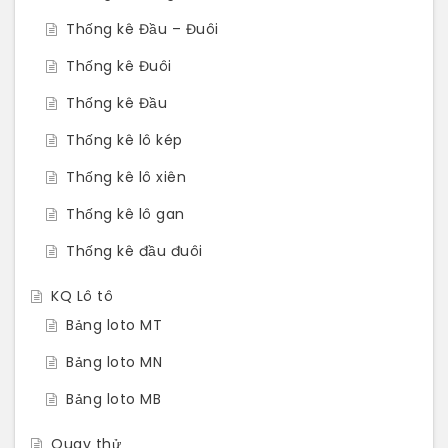
Thống kê Đầu – Đuôi
Thống kê Đuôi
Thống kê Đầu
Thống kê lô kép
Thống kê lô xiên
Thống kê lô gan
Thống kê đầu đuôi
KQ Lô tô
Bảng loto MT
Bảng loto MN
Bảng loto MB
Quay thử