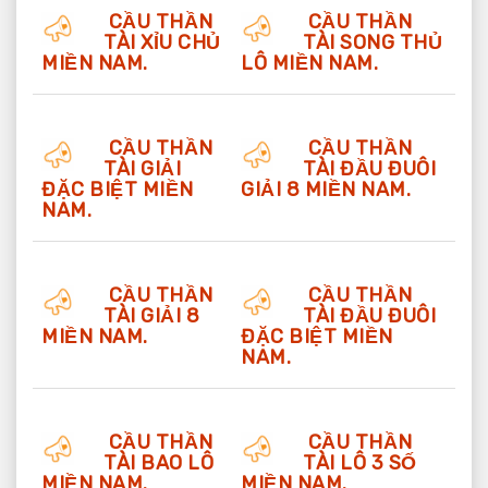
CẦU THẦN
CẦU THẦN
TÀI XỈU CHỦ
TÀI SONG THỦ
MIỀN NAM.
LÔ MIỀN NAM.
CẦU THẦN
CẦU THẦN
TÀI GIẢI
TÀI ĐẦU ĐUÔI
ĐẶC BIỆT MIỀN
GIẢI 8 MIỀN NAM.
NAM.
CẦU THẦN
CẦU THẦN
TÀI GIẢI 8
TÀI ĐẦU ĐUÔI
MIỀN NAM.
ĐẶC BIỆT MIỀN
NAM.
CẦU THẦN
CẦU THẦN
TÀI BAO LÔ
TÀI LÔ 3 SỐ
MIỀN NAM.
MIỀN NAM.