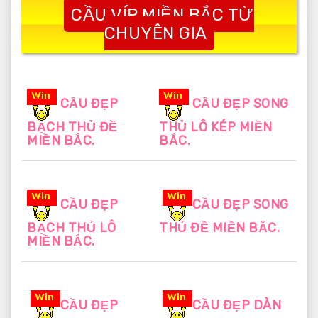
CẦU VÍP MIỀN BẮC TỪ
CHUYÊN GIA
CẦU ĐẸP
CẦU ĐẸP SONG
BẠCH THỦ ĐỀ
THỦ LÔ KÉP MIỀN
MIỀN BẮC.
BẮC.
CẦU ĐẸP
CẦU ĐẸP SONG
BẠCH THỦ LÔ
THỦ ĐỀ MIỀN BẮC.
MIỀN BẮC.
CẦU ĐẸP
CẦU ĐẸP DÀN