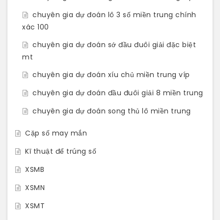
chuyên gia dự đoán lô 3 số miền trung chính
xác 100
chuyên gia dự đoán sớ đầu đuôi giải đặc biệt
mt
chuyên gia dự đoán xíu chủ miền trung víp
chuyên gia dự đoán đầu đuôi giải 8 miền trung
chuyên gia dự đoán song thủ lô miền trung
Cặp số may mắn
Kĩ thuật để trúng số
XSMB
XSMN
XSMT