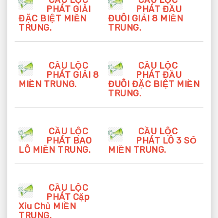
PHÁT GIẢI
PHÁT ĐẦU
ĐẶC BIỆT MIỀN
ĐUÔI GIẢI 8 MIỀN
TRUNG.
TRUNG.
CẦU LỘC
CẦU LỘC
PHÁT GIẢI 8
PHÁT ĐẦU
MIỀN TRUNG.
ĐUÔI ĐẶC BIỆT MIỀN
TRUNG.
CẦU LỘC
CẦU LỘC
PHÁT BAO
PHÁT LÔ 3 SỐ
LÔ MIỀN TRUNG.
MIỀN TRUNG.
CẦU LỘC
PHÁT Cặp
Xỉu Chủ MIỀN
TRUNG.