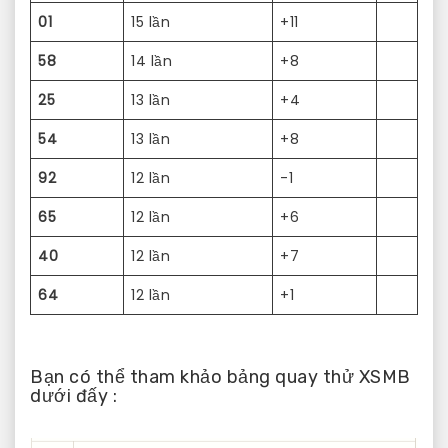
01
15 lần
+11
58
14 lần
+8
25
13 lần
+4
54
13 lần
+8
92
12 lần
-1
65
12 lần
+6
40
12 lần
+7
64
12 lần
+1
Bạn có thể tham khảo bảng quay thử XSMB
dưới đấy :