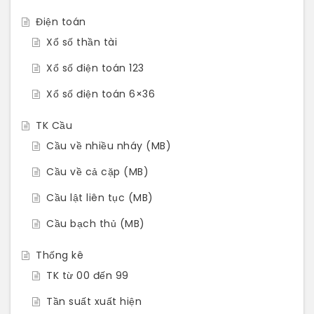
Điện toán
Xổ số thần tài
Xổ số điện toán 123
Xổ số điện toán 6×36
TK Cầu
Cầu về nhiều nháy (MB)
Cầu về cả cặp (MB)
Cầu lật liên tục (MB)
Cầu bạch thủ (MB)
Thống kê
TK từ 00 đến 99
Tần suất xuất hiện