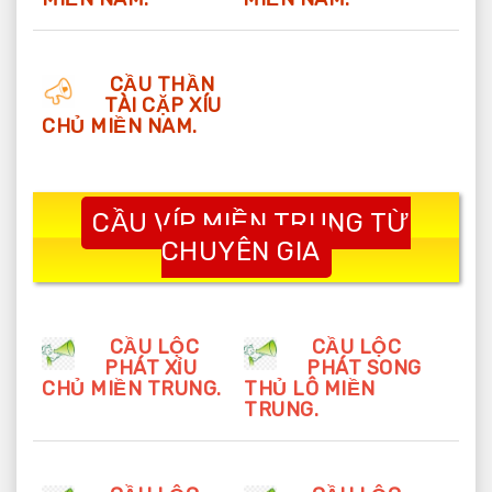
CẦU THẦN
TÀI CẶP XÍU
CHỦ MIỀN NAM.
CẦU VÍP MIỀN TRUNG TỪ
CHUYÊN GIA
CẦU LỘC
CẦU LỘC
PHÁT XỈU
PHÁT SONG
CHỦ MIỀN TRUNG.
THỦ LÔ MIỀN
TRUNG.