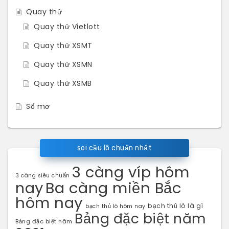
Quay thử
Quay thử Vietlott
Quay thử XSMT
Quay thử XSMN
Quay thử XSMB
Sổ mơ
soi cầu lô chuẩn nhất
3 càng víp hôm
3 càng siêu chuẩn
nay
Ba càng miền Bắc
hôm nay
bạch thủ lô là gì
bạch thủ lô hôm nay
Bảng đặc biệt năm
Bảng đặc biệt năm