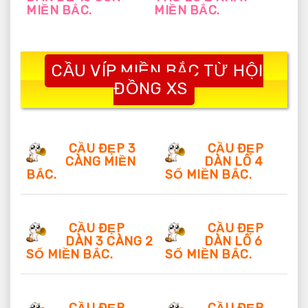
MIỀN BẮC.
MIỀN BẮC.
CẦU VÍP MIỀN BẮC TỪ HỘI
ĐỒNG XS
CẦU ĐẸP 3
CẦU ĐẸP
CÀNG MIỀN
DÀN LÔ 4
BẮC.
SỐ MIỀN BẮC.
CẦU ĐẸP
CẦU ĐẸP
DÀN 3 CÀNG 2
DÀN LÔ 6
SỐ MIỀN BẮC.
SỐ MIỀN BẮC.
CẦU ĐẸP
CẦU ĐẸP