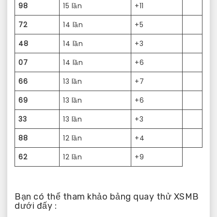
98
15 lần
+11
72
14 lần
+5
48
14 lần
+3
07
14 lần
+6
66
13 lần
+7
69
13 lần
+6
33
13 lần
+3
88
12 lần
+4
62
12 lần
+9
Bạn có thể tham khảo bảng quay thử XSMB
dưới đấy :