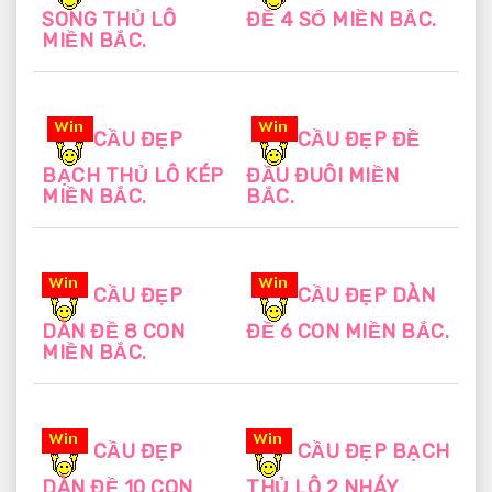
SONG THỦ LÔ
ĐỀ 4 SỐ MIỀN BẮC.
MIỀN BẮC.
CẦU ĐẸP
CẦU ĐẸP ĐỀ
BẠCH THỦ LÔ KÉP
ĐẦU ĐUÔI MIỀN
MIỀN BẮC.
BẮC.
CẦU ĐẸP
CẦU ĐẸP DÀN
DÀN ĐỀ 8 CON
ĐỀ 6 CON MIỀN BẮC.
MIỀN BẮC.
CẦU ĐẸP
CẦU ĐẸP BẠCH
DÀN ĐỀ 10 CON
THỦ LÔ 2 NHÁY