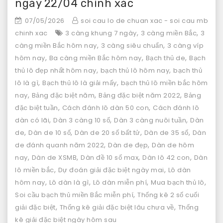
ngày 22/04 chính xác
07/05/2026
soi cau lo de chuan xac - soi cau mb
,
,
chinh xac
3 càng khung 7 ngày
3 càng miền Bắc
3
,
,
càng miền Bắc hôm nay
3 càng siêu chuẩn
3 càng víp
,
,
,
hôm nay
Ba càng miền Bắc hôm nay
Bạch thủ de
Bạch
,
,
thủ lô đẹp nhất hôm nay
bạch thủ lô hôm nay
bạch thủ
,
,
lô là gì
Bạch thủ lô là giải mấy
bạch thủ lô miền bắc hôm
,
,
,
nay
Bảng đặc biệt năm
Bảng đặc biệt năm 2022
Bảng
,
,
đặc biệt tuần
Cách đánh lô dàn 50 con
Cách đánh lô
,
,
,
dàn có lãi
Dàn 3 càng 10 số
Dàn 3 càng nuôi tuần
Dàn
,
,
,
,
de
Dàn de 10 số
Dàn de 20 số bất tử
Dàn de 35 số
Dàn
,
,
de đánh quanh năm 2022
Dàn de đẹp
Dàn de hôm
,
,
,
,
nay
Dàn de XSMB
Dàn đề 10 số max
Dàn lô 42 con
Dàn
,
,
lô miền bắc
Dự đoán giải đặc biệt ngày mai
Lô dàn
,
,
,
,
hôm nay
Lô dàn là gì
Lô dàn miễn phí
Mua bạch thủ lô
,
Soi cầu bạch thủ miền Bắc miễn phí
Thống kê 2 số cuối
,
,
giải đặc biệt
Thống kê giải đặc biệt lâu chưa về
Thống
kê giải đặc biệt ngày hôm sau