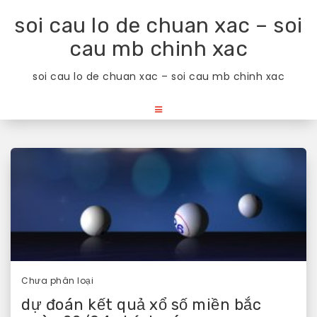
Skip
soi cau lo de chuan xac – soi
to
content
cau mb chinh xac
soi cau lo de chuan xac – soi cau mb chinh xac
Chưa phân loại
dự đoán kết quả xổ số miền bắc