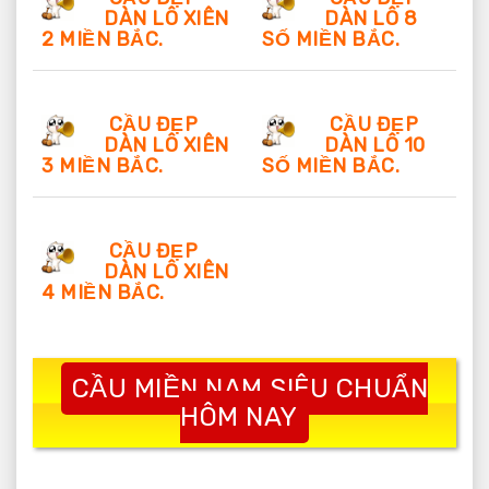
DÀN LÔ XIÊN
DÀN LÔ 8
2 MIỀN BẮC.
SỐ MIỀN BẮC.
CẦU ĐẸP
CẦU ĐẸP
DÀN LÔ XIÊN
DÀN LÔ 10
3 MIỀN BẮC.
SỐ MIỀN BẮC.
CẦU ĐẸP
DÀN LÔ XIÊN
4 MIỀN BẮC.
CẦU MIỀN NAM SIÊU CHUẨN
HÔM NAY