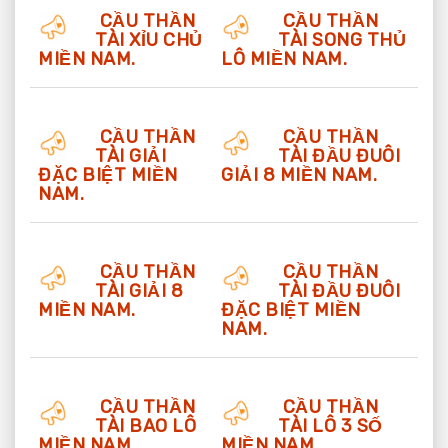
CẦU THẦN
CẦU THẦN
TÀI XỈU CHỦ
TÀI SONG THỦ
MIỀN NAM.
LÔ MIỀN NAM.
CẦU THẦN
CẦU THẦN
TÀI GIẢI
TÀI ĐẦU ĐUÔI
ĐẶC BIỆT MIỀN
GIẢI 8 MIỀN NAM.
NAM.
CẦU THẦN
CẦU THẦN
TÀI GIẢI 8
TÀI ĐẦU ĐUÔI
MIỀN NAM.
ĐẶC BIỆT MIỀN
NAM.
CẦU THẦN
CẦU THẦN
TÀI BAO LÔ
TÀI LÔ 3 SỐ
MIỀN NAM.
MIỀN NAM.