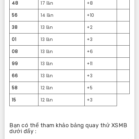
48
17 lần
+8
56
14 lần
+10
38
13 lần
+2
01
13 lần
+3
08
13 lần
+6
99
13 lần
+11
66
13 lần
+3
58
12 lần
+5
15
12 lần
+3
Bạn có thể tham khảo bảng quay thử XSMB
dưới đấy :