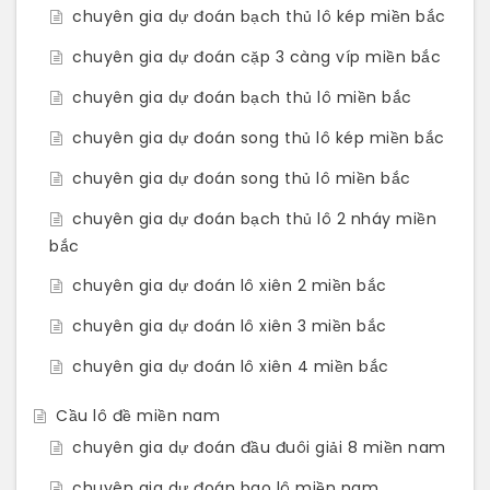
chuyên gia dự đoán bạch thủ lô kép miền bắc
chuyên gia dự đoán cặp 3 càng víp miền bắc
chuyên gia dự đoán bạch thủ lô miền bắc
chuyên gia dự đoán song thủ lô kép miền bắc
chuyên gia dự đoán song thủ lô miền bắc
chuyên gia dự đoán bạch thủ lô 2 nháy miền
bắc
chuyên gia dự đoán lô xiên 2 miền bắc
chuyên gia dự đoán lô xiên 3 miền bắc
chuyên gia dự đoán lô xiên 4 miền bắc
Cầu lô đề miền nam
chuyên gia dự đoán đầu đuôi giải 8 miền nam
chuyên gia dự đoán bao lô miền nam