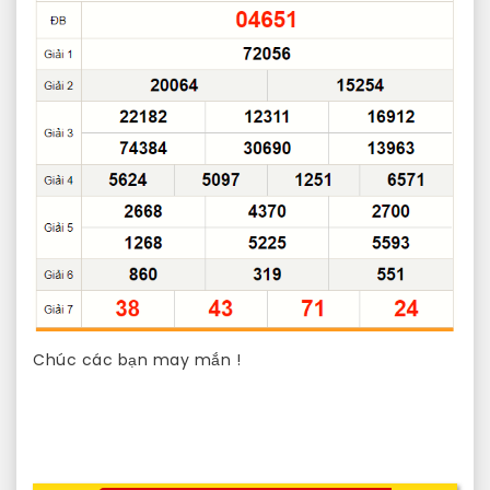
Chúc các bạn may mắn !