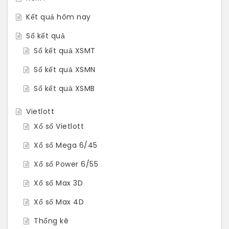
Kết quả hôm nay
Sổ kết quả
Sổ kết quả XSMT
Sổ kết quả XSMN
Sổ kết quả XSMB
Vietlott
Xổ số Vietlott
Xổ số Mega 6/45
Xổ số Power 6/55
Xổ số Max 3D
Xổ số Max 4D
Thống kê