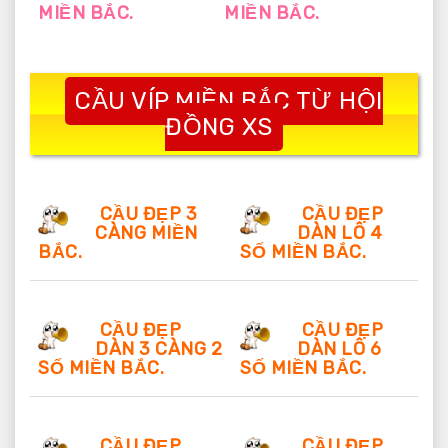
MIỀN BẮC.
MIỀN BẮC.
CẦU VÍP MIỀN BẮC TỪ HỘI
ĐỒNG XS
CẦU ĐẸP 3
CẦU ĐẸP
CÀNG MIỀN
DÀN LÔ 4
BẮC.
SỐ MIỀN BẮC.
CẦU ĐẸP
CẦU ĐẸP
DÀN 3 CÀNG 2
DÀN LÔ 6
SỐ MIỀN BẮC.
SỐ MIỀN BẮC.
CẦU ĐẸP
CẦU ĐẸP