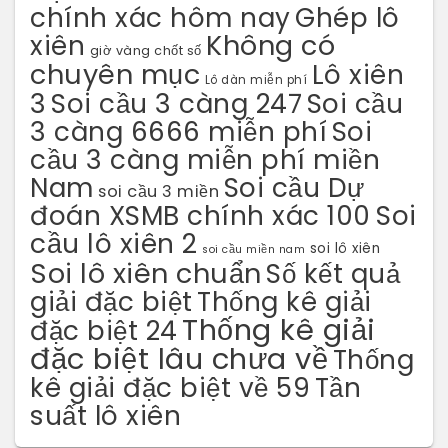
chính xác hôm nay
Ghép lô
xiên
Không có
giờ vàng chốt số
chuyên mục
Lô xiên
Lô dàn miễn phí
3
Soi cầu 3 càng 247
Soi cầu
3 càng 6666 miễn phí
Soi
cầu 3 càng miễn phí miền
Nam
Soi cầu Dự
soi cầu 3 miền
đoán XSMB chính xác 100
Soi
cầu lô xiên 2
soi lô xiên
soi cầu miền nam
Soi lô xiên chuẩn
Số kết quả
giải đặc biệt
Thống kê giải
Thống kê giải
đặc biệt 24
đặc biệt lâu chưa về
Thống
kê giải đặc biệt về 59
Tần
suất lô xiên