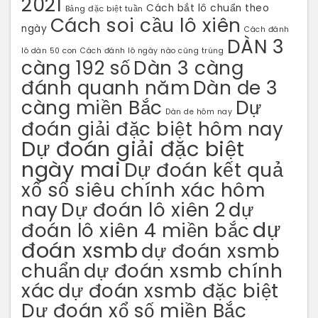
2021
Cách bắt lô chuẩn theo
Bảng đặc biệt tuần
Cách soi cầu lô xiên
ngày
Cách đánh
DÀN 3
lô dàn 50 con
Cách đánh lô ngày nào cũng trúng
càng 192 số
Dàn 3 càng
đánh quanh năm
Dàn de 3
càng miền Bắc
Dự
Dàn de hôm nay
đoán giải đặc biệt hôm nay
Dự đoán giải đặc biệt
ngày mai
Dự đoán kết quả
xổ số siêu chính xác hôm
nay
Dự đoán lô xiên 2
dự
dự
đoán lô xiên 4 miền bắc
đoán xsmb
dự đoán xsmb
chuẩn
dự đoán xsmb chính
xác
dự đoán xsmb đặc biệt
Dự đoán xổ số miền Bắc