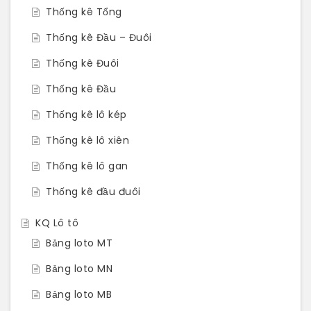
Thống kê Tổng
Thống kê Đầu – Đuôi
Thống kê Đuôi
Thống kê Đầu
Thống kê lô kép
Thống kê lô xiên
Thống kê lô gan
Thống kê đầu đuôi
KQ Lô tô
Bảng loto MT
Bảng loto MN
Bảng loto MB