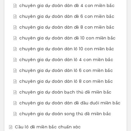
chuyên gia dự đoán dàn đề 4 con miền bắc
chuyên gia dự đoán dàn đề 6 con miền bắc
chuyên gia dự đoán dàn đề 8 con miền bắc
chuyên gia dự đoán dàn đề 10 con miền bắc
chuyên gia dự đoán dàn lô 10 con miền bắc
chuyên gia dự đoán dàn lô 4 con miền bắc
chuyên gia dự đoán dàn lô 6 con miền bắc
chuyên gia dự đoán dàn lô 8 con miền bắc
chuyên gia dự đoán bạch thủ đề miền bắc
chuyên gia dự đoán dàn đề đầu đuôi miền bắc
chuyên gia dự đoán song thủ đề miền bắc
Cầu lô đề miền bắc chuẩn xác