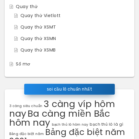
Quay thử
Quay thử Vietlott
Quay thử XSMT
Quay thử XSMN
Quay thử XSMB
Sổ mơ
soi cầu lô chuẩn nhất
3 càng víp hôm
3 càng siêu chuẩn
nay
Ba càng miền Bắc
hôm nay
bạch thủ lô là gì
bạch thủ lô hôm nay
Bảng đặc biệt năm
Bảng đặc biệt năm