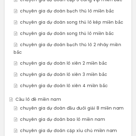
chuyên gia dự đoán bạch thủ lô miền bắc
chuyên gia dự đoán song thủ lô kép miền bắc
chuyên gia dự đoán song thủ lô miền bắc
chuyên gia dự đoán bạch thủ lô 2 nháy miền
bắc
chuyên gia dự đoán lô xiên 2 miền bắc
chuyên gia dự đoán lô xiên 3 miền bắc
chuyên gia dự đoán lô xiên 4 miền bắc
Cầu lô đề miền nam
chuyên gia dự đoán đầu đuôi giải 8 miền nam
chuyên gia dự đoán bao lô miền nam
chuyên gia dự đoán cặp xíu chủ miền nam