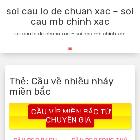
Skip
soi cau lo de chuan xac – soi
to
content
cau mb chinh xac
soi cau lo de chuan xac – soi cau mb chinh xac
Thẻ:
Cầu về nhiều nháy
miền bắc
CẦU VÍP MIỀN BẮC TỪ
CHUYÊN GIA