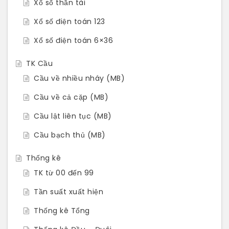
Xổ số thần tài
Xổ số điện toán 123
Xổ số điện toán 6×36
TK Cầu
Cầu về nhiều nháy (MB)
Cầu về cả cặp (MB)
Cầu lật liên tục (MB)
Cầu bạch thủ (MB)
Thống kê
TK từ 00 đến 99
Tần suất xuất hiện
Thống kê Tổng