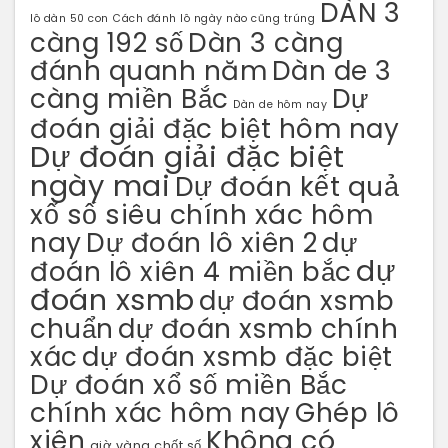
DÀN 3
lô dàn 50 con
Cách đánh lô ngày nào cũng trúng
càng 192 số
Dàn 3 càng
đánh quanh năm
Dàn de 3
càng miền Bắc
Dự
Dàn de hôm nay
đoán giải đặc biệt hôm nay
Dự đoán giải đặc biệt
ngày mai
Dự đoán kết quả
xổ số siêu chính xác hôm
nay
Dự đoán lô xiên 2
dự
dự
đoán lô xiên 4 miền bắc
đoán xsmb
dự đoán xsmb
chuẩn
dự đoán xsmb chính
xác
dự đoán xsmb đặc biệt
Dự đoán xổ số miền Bắc
chính xác hôm nay
Ghép lô
xiên
Không có
giờ vàng chốt số