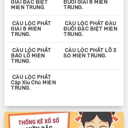
GIẢI ĐẶC BIỆT
ĐUÔI GIẢI 8 MIỀN
MIỀN TRUNG.
TRUNG.
CẦU LỘC PHÁT
CẦU LỘC PHÁT ĐẦU
GIẢI 8 MIỀN
ĐUÔI ĐẶC BIỆT MIỀN
TRUNG.
TRUNG.
CẦU LỘC PHÁT
CẦU LỘC PHÁT LÔ 3
BAO LÔ MIỀN
SỐ MIỀN TRUNG.
TRUNG.
CẦU LỘC PHÁT
Cặp Xỉu Chủ MIỀN
TRUNG.