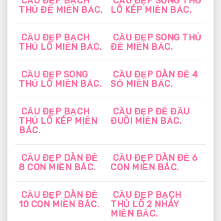
CẦU ĐẸP BẠCH
CẦU ĐẸP SONG THỦ
THỦ ĐỀ MIỀN BẮC.
LÔ KÉP MIỀN BẮC.
CẦU ĐẸP BẠCH
CẦU ĐẸP SONG THỦ
THỦ LÔ MIỀN BẮC.
ĐỀ MIỀN BẮC.
CẦU ĐẸP SONG
CẦU ĐẸP DÀN ĐỀ 4
THỦ LÔ MIỀN BẮC.
SỐ MIỀN BẮC.
CẦU ĐẸP BẠCH
CẦU ĐẸP ĐỀ ĐẦU
THỦ LÔ KÉP MIỀN
ĐUÔI MIỀN BẮC.
BẮC.
CẦU ĐẸP DÀN ĐỀ
CẦU ĐẸP DÀN ĐỀ 6
8 CON MIỀN BẮC.
CON MIỀN BẮC.
CẦU ĐẸP DÀN ĐỀ
CẦU ĐẸP BẠCH
10 CON MIỀN BẮC.
THỦ LÔ 2 NHÁY
MIỀN BẮC.