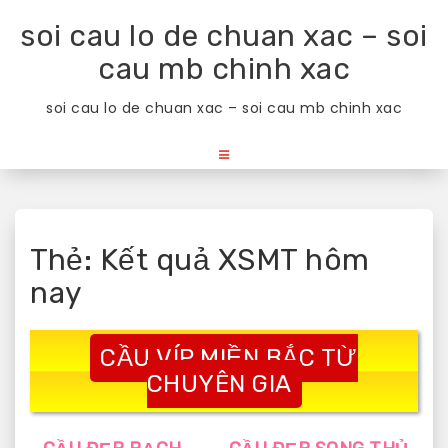
Skip
soi cau lo de chuan xac – soi
to
content
cau mb chinh xac
soi cau lo de chuan xac – soi cau mb chinh xac
Thẻ:
Kết quả XSMT hôm
nay
CẦU VÍP MIỀN BẮC TỪ
CHUYÊN GIA