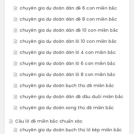
chuyên gia dự đoán dàn đề 6 con miền bắc
chuyên gia dự đoán dàn đề 8 con miền bắc
chuyên gia dự đoán dàn đề 10 con miền bắc
chuyên gia dự đoán dàn lô 10 con miền bắc
chuyên gia dự đoán dàn lô 4 con miền bắc
chuyên gia dự đoán dàn lô 6 con miền bắc
chuyên gia dự đoán dàn lô 8 con miền bắc
chuyên gia dự đoán bạch thủ đề miền bắc
chuyên gia dự đoán dàn đề đầu đuôi miền bắc
chuyên gia dự đoán song thủ đề miền bắc
Cầu lô đề miền bắc chuẩn xác
chuyên gia dự đoán bạch thủ lô kép miền bắc