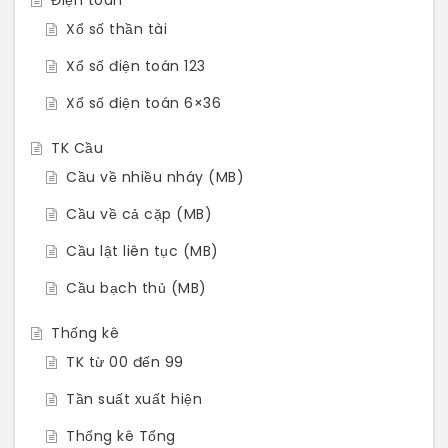
Điện toán
Xổ số thần tài
Xổ số điện toán 123
Xổ số điện toán 6×36
TK Cầu
Cầu về nhiều nháy (MB)
Cầu về cả cặp (MB)
Cầu lật liên tục (MB)
Cầu bạch thủ (MB)
Thống kê
TK từ 00 đến 99
Tần suất xuất hiện
Thống kê Tổng