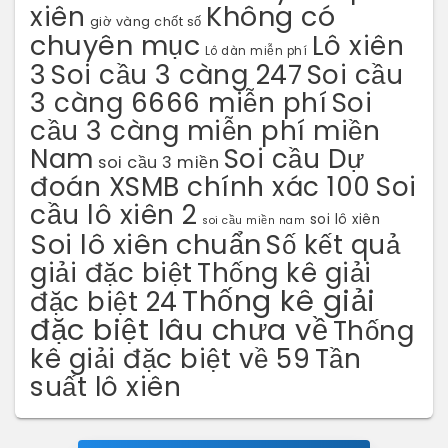
xiên
Không có
giờ vàng chốt số
chuyên mục
Lô xiên
Lô dàn miễn phí
3
Soi cầu 3 càng 247
Soi cầu
3 càng 6666 miễn phí
Soi
cầu 3 càng miễn phí miền
Nam
Soi cầu Dự
soi cầu 3 miền
đoán XSMB chính xác 100
Soi
cầu lô xiên 2
soi lô xiên
soi cầu miền nam
Soi lô xiên chuẩn
Số kết quả
giải đặc biệt
Thống kê giải
Thống kê giải
đặc biệt 24
đặc biệt lâu chưa về
Thống
kê giải đặc biệt về 59
Tần
suất lô xiên