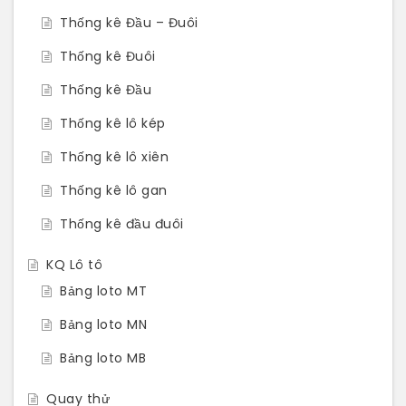
Thống kê Đầu – Đuôi
Thống kê Đuôi
Thống kê Đầu
Thống kê lô kép
Thống kê lô xiên
Thống kê lô gan
Thống kê đầu đuôi
KQ Lô tô
Bảng loto MT
Bảng loto MN
Bảng loto MB
Quay thử