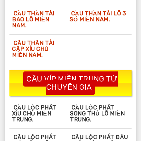
CẦU THẦN TÀI
CẦU THẦN TÀI LÔ 3
BAO LÔ MIỀN
SỐ MIỀN NAM.
NAM.
CẦU THẦN TÀI
CẶP XÍU CHỦ
MIỀN NAM.
CẦU VÍP MIỀN TRUNG TỪ
CHUYÊN GIA
CẦU LỘC PHÁT
CẦU LỘC PHÁT
XỈU CHỦ MIỀN
SONG THỦ LÔ MIỀN
TRUNG.
TRUNG.
CẦU LỘC PHÁT
CẦU LỘC PHÁT ĐẦU