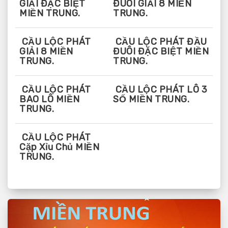
GIẢI ĐẶC BIỆT
ĐUÔI GIẢI 8 MIỀN
MIỀN TRUNG.
TRUNG.
CẦU LỘC PHÁT
CẦU LỘC PHÁT ĐẦU
GIẢI 8 MIỀN
ĐUÔI ĐẶC BIỆT MIỀN
TRUNG.
TRUNG.
CẦU LỘC PHÁT
CẦU LỘC PHÁT LÔ 3
BAO LÔ MIỀN
SỐ MIỀN TRUNG.
TRUNG.
CẦU LỘC PHÁT
Cặp Xỉu Chủ MIỀN
TRUNG.