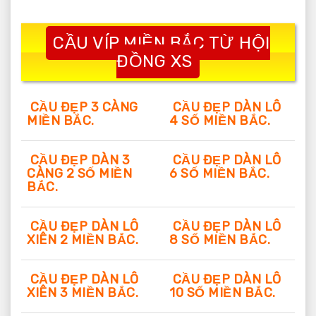
CẦU VÍP MIỀN BẮC TỪ HỘI
ĐỒNG XS
CẦU ĐẸP 3 CÀNG
CẦU ĐẸP DÀN LÔ
MIỀN BẮC.
4 SỐ MIỀN BẮC.
CẦU ĐẸP DÀN 3
CẦU ĐẸP DÀN LÔ
CÀNG 2 SỐ MIỀN
6 SỐ MIỀN BẮC.
BẮC.
CẦU ĐẸP DÀN LÔ
CẦU ĐẸP DÀN LÔ
XIÊN 2 MIỀN BẮC.
8 SỐ MIỀN BẮC.
CẦU ĐẸP DÀN LÔ
CẦU ĐẸP DÀN LÔ
XIÊN 3 MIỀN BẮC.
10 SỐ MIỀN BẮC.