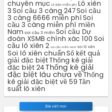
chuyên mục
Lô xiên
Lô dàn miễn phí
3
Soi cầu 3 càng 247
Soi cầu
3 càng 6666 miễn phí
Soi
cầu 3 càng miễn phí miền
Nam
Soi cầu Dự
soi cầu 3 miền
đoán XSMB chính xác 100
Soi
cầu lô xiên 2
soi lô xiên
soi cầu miền nam
Soi lô xiên chuẩn
Số kết quả
giải đặc biệt
Thống kê giải
Thống kê giải
đặc biệt 24
đặc biệt lâu chưa về
Thống
kê giải đặc biệt về 59
Tần
suất lô xiên
Bài viết mới