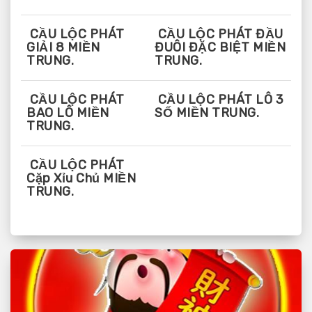
CẦU LỘC PHÁT
CẦU LỘC PHÁT ĐẦU
GIẢI 8 MIỀN
ĐUÔI ĐẶC BIỆT MIỀN
TRUNG.
TRUNG.
CẦU LỘC PHÁT
CẦU LỘC PHÁT LÔ 3
BAO LÔ MIỀN
SỐ MIỀN TRUNG.
TRUNG.
CẦU LỘC PHÁT
Cặp Xỉu Chủ MIỀN
TRUNG.