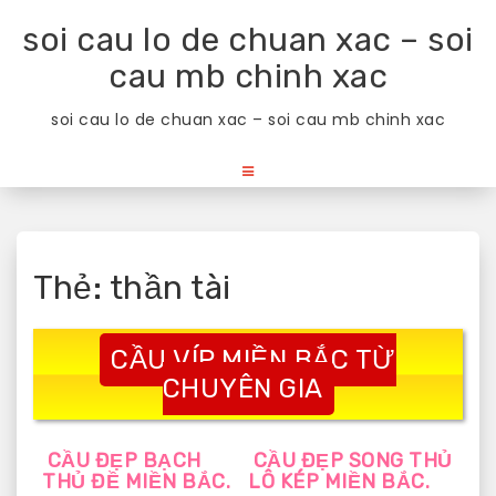
Skip
soi cau lo de chuan xac – soi
to
content
cau mb chinh xac
soi cau lo de chuan xac – soi cau mb chinh xac
Thẻ:
thần tài
CẦU VÍP MIỀN BẮC TỪ
CHUYÊN GIA
CẦU ĐẸP BẠCH
CẦU ĐẸP SONG THỦ
THỦ ĐỀ MIỀN BẮC.
LÔ KÉP MIỀN BẮC.