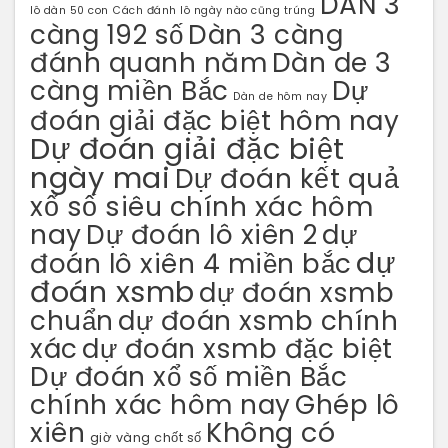
DÀN 3
lô dàn 50 con
Cách đánh lô ngày nào cũng trúng
càng 192 số
Dàn 3 càng
đánh quanh năm
Dàn de 3
càng miền Bắc
Dự
Dàn de hôm nay
đoán giải đặc biệt hôm nay
Dự đoán giải đặc biệt
ngày mai
Dự đoán kết quả
xổ số siêu chính xác hôm
nay
Dự đoán lô xiên 2
dự
dự
đoán lô xiên 4 miền bắc
đoán xsmb
dự đoán xsmb
chuẩn
dự đoán xsmb chính
xác
dự đoán xsmb đặc biệt
Dự đoán xổ số miền Bắc
chính xác hôm nay
Ghép lô
xiên
Không có
giờ vàng chốt số