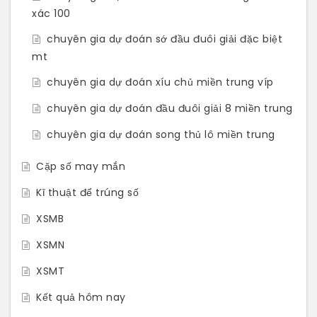
xác 100
chuyên gia dự đoán sớ đầu đuôi giải đặc biệt
mt
chuyên gia dự đoán xíu chủ miền trung víp
chuyên gia dự đoán đầu đuôi giải 8 miền trung
chuyên gia dự đoán song thủ lô miền trung
Cặp số may mắn
Kĩ thuật để trúng số
XSMB
XSMN
XSMT
Kết quả hôm nay