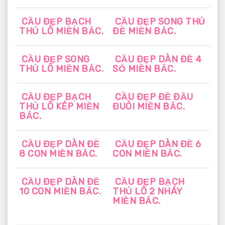
CẦU ĐẸP BẠCH
CẦU ĐẸP SONG THỦ
THỦ LÔ MIỀN BẮC.
ĐỀ MIỀN BẮC.
CẦU ĐẸP SONG
CẦU ĐẸP DÀN ĐỀ 4
THỦ LÔ MIỀN BẮC.
SỐ MIỀN BẮC.
CẦU ĐẸP BẠCH
CẦU ĐẸP ĐỀ ĐẦU
THỦ LÔ KÉP MIỀN
ĐUÔI MIỀN BẮC.
BẮC.
CẦU ĐẸP DÀN ĐỀ
CẦU ĐẸP DÀN ĐỀ 6
8 CON MIỀN BẮC.
CON MIỀN BẮC.
CẦU ĐẸP DÀN ĐỀ
CẦU ĐẸP BẠCH
10 CON MIỀN BẮC.
THỦ LÔ 2 NHÁY
MIỀN BẮC.