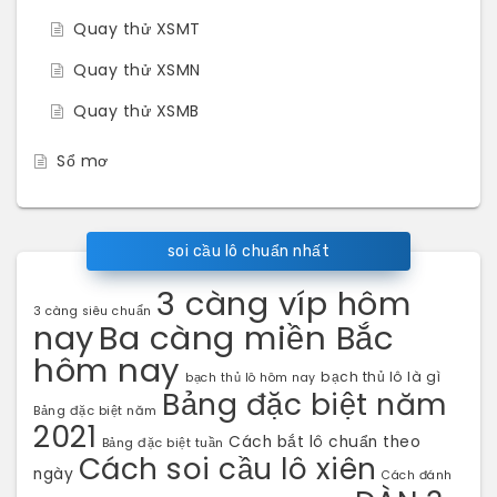
Quay thử XSMT
Quay thử XSMN
Quay thử XSMB
Sổ mơ
soi cầu lô chuẩn nhất
3 càng víp hôm
3 càng siêu chuẩn
nay
Ba càng miền Bắc
hôm nay
bạch thủ lô là gì
bạch thủ lô hôm nay
Bảng đặc biệt năm
Bảng đặc biệt năm
2021
Cách bắt lô chuẩn theo
Bảng đặc biệt tuần
Cách soi cầu lô xiên
ngày
Cách đánh