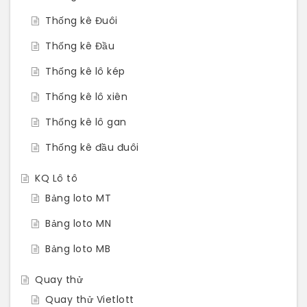
Thống kê Đuôi
Thống kê Đầu
Thống kê lô kép
Thống kê lô xiên
Thống kê lô gan
Thống kê đầu đuôi
KQ Lô tô
Bảng loto MT
Bảng loto MN
Bảng loto MB
Quay thử
Quay thử Vietlott