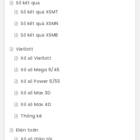
Sổ kết quả
Sổ kết quả XSMT
Sổ kết quả XSMN
Sổ kết quả XSMB
Vietlott
Xổ số Vietlott
Xổ số Mega 6/45
Xổ số Power 6/55
Xổ số Max 3D
Xổ số Max 4D
Thống kê
Điện toán
Xổ số thần tài