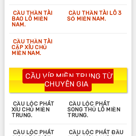
CẦU THẦN TÀI
CẦU THẦN TÀI LÔ 3
BAO LÔ MIỀN
SỐ MIỀN NAM.
NAM.
CẦU THẦN TÀI
CẶP XÍU CHỦ
MIỀN NAM.
CẦU VÍP MIỀN TRUNG TỪ
CHUYÊN GIA
CẦU LỘC PHÁT
CẦU LỘC PHÁT
XỈU CHỦ MIỀN
SONG THỦ LÔ MIỀN
TRUNG.
TRUNG.
CẦU LỘC PHÁT
CẦU LỘC PHÁT ĐẦU