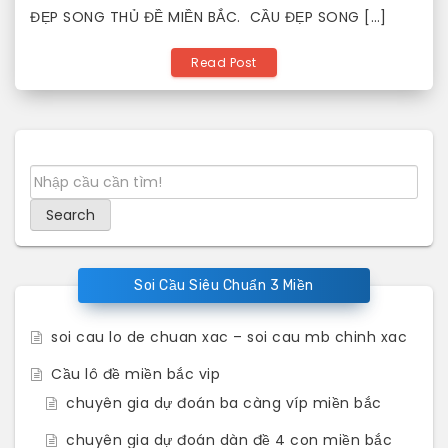
ĐẸP SONG THỦ ĐỀ MIỀN BẮC. CẦU ĐẸP SONG […]
Read Post
Search
Soi Cầu Siêu Chuẩn 3 Miền
soi cau lo de chuan xac – soi cau mb chinh xac
Cầu lô đề miền bắc vip
chuyên gia dự đoán ba càng víp miền bắc
chuyên gia dự đoán dàn đề 4 con miền bắc