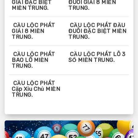
GIẢI ĐẶC BIỆT
ĐUÔI GIẢI 8 MIỀN
MIỀN TRUNG.
TRUNG.
CẦU LỘC PHÁT
CẦU LỘC PHÁT ĐẦU
GIẢI 8 MIỀN
ĐUÔI ĐẶC BIỆT MIỀN
TRUNG.
TRUNG.
CẦU LỘC PHÁT
CẦU LỘC PHÁT LÔ 3
BAO LÔ MIỀN
SỐ MIỀN TRUNG.
TRUNG.
CẦU LỘC PHÁT
Cặp Xỉu Chủ MIỀN
TRUNG.