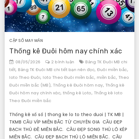
CẶP SỐ MAY MẮN
Thống kê Đuôi hôm nay chính xác
ở
08/05/2026
2 bình luận
Bảng TK Đuôi MB chi
Thống
,
,
,
tiết
Bảng TK Đuôi MB chi tiết bạn nên đọc
Đuôi miền bắc
kê
,
,
,
loto Theo Đuôi
loto Theo Đuôi miền bắc
miền bắc
Theo
Đuôi
,
,
Đuôi miền bắc (MB)
Thống kê Đuôi hôm nay
Thống kê
hôm
,
,
Đuôi hôm nay chính xác
thống kê Loto
Thống kê loto
nay
Theo Đuôi miền bắc
chính
xác
Thống kê xổ số | thong ke lo to theo duoi | TK MB |
TKMB CẦU VÍP MIỀN BẮC TỪ CHUYÊN GIA CẦU ĐẸP
BẠCH THỦ ĐỀ MIỀN BẮC. CẦU ĐẸP SONG THỦ LÔ KÉP
MIỀN BẮC. CẦU ĐẸP BẠCH THỦ LÔ MIỀN BẮC. CẦU