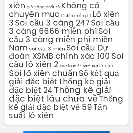
xiên
Không có
giờ vàng chốt số
chuyên mục
Lô xiên
Lô dàn miễn phí
3
Soi cầu 3 càng 247
Soi cầu
3 càng 6666 miễn phí
Soi
cầu 3 càng miễn phí miền
Nam
Soi cầu Dự
soi cầu 3 miền
đoán XSMB chính xác 100
Soi
cầu lô xiên 2
soi lô xiên
soi cầu miền nam
Soi lô xiên chuẩn
Số kết quả
giải đặc biệt
Thống kê giải
Thống kê giải
đặc biệt 24
đặc biệt lâu chưa về
Thống
kê giải đặc biệt về 59
Tần
suất lô xiên