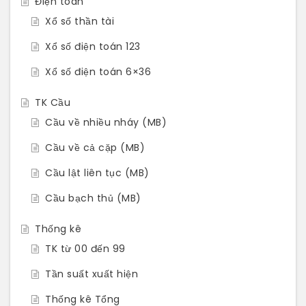
Điện toán
Xổ số thần tài
Xổ số điện toán 123
Xổ số điện toán 6×36
TK Cầu
Cầu về nhiều nháy (MB)
Cầu về cả cặp (MB)
Cầu lật liên tục (MB)
Cầu bạch thủ (MB)
Thống kê
TK từ 00 đến 99
Tần suất xuất hiện
Thống kê Tổng