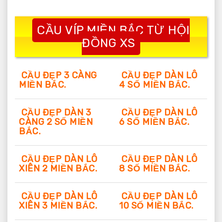
CẦU VÍP MIỀN BẮC TỪ HỘI
ĐỒNG XS
CẦU ĐẸP 3 CÀNG
CẦU ĐẸP DÀN LÔ
MIỀN BẮC.
4 SỐ MIỀN BẮC.
CẦU ĐẸP DÀN 3
CẦU ĐẸP DÀN LÔ
CÀNG 2 SỐ MIỀN
6 SỐ MIỀN BẮC.
BẮC.
CẦU ĐẸP DÀN LÔ
CẦU ĐẸP DÀN LÔ
XIÊN 2 MIỀN BẮC.
8 SỐ MIỀN BẮC.
CẦU ĐẸP DÀN LÔ
CẦU ĐẸP DÀN LÔ
XIÊN 3 MIỀN BẮC.
10 SỐ MIỀN BẮC.