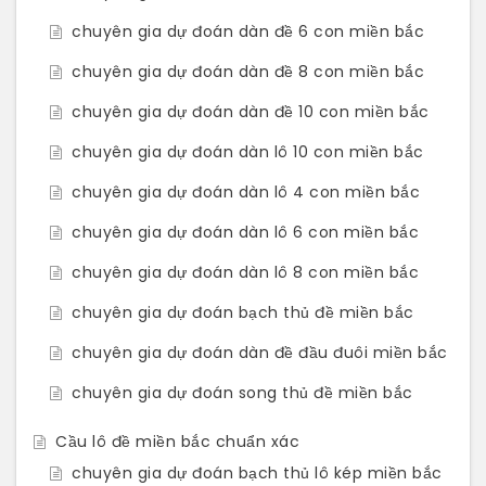
chuyên gia dự đoán dàn đề 6 con miền bắc
chuyên gia dự đoán dàn đề 8 con miền bắc
chuyên gia dự đoán dàn đề 10 con miền bắc
chuyên gia dự đoán dàn lô 10 con miền bắc
chuyên gia dự đoán dàn lô 4 con miền bắc
chuyên gia dự đoán dàn lô 6 con miền bắc
chuyên gia dự đoán dàn lô 8 con miền bắc
chuyên gia dự đoán bạch thủ đề miền bắc
chuyên gia dự đoán dàn đề đầu đuôi miền bắc
chuyên gia dự đoán song thủ đề miền bắc
Cầu lô đề miền bắc chuẩn xác
chuyên gia dự đoán bạch thủ lô kép miền bắc