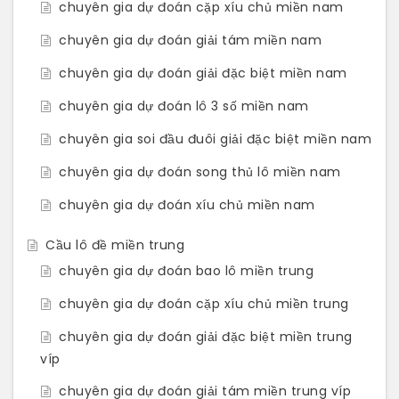
chuyên gia dự đoán cặp xíu chủ miền nam
chuyên gia dự đoán giải tám miền nam
chuyên gia dự đoán giải đặc biệt miền nam
chuyên gia dự đoán lô 3 số miền nam
chuyên gia soi đầu đuôi giải đặc biệt miền nam
chuyên gia dự đoán song thủ lô miền nam
chuyên gia dự đoán xíu chủ miền nam
Cầu lô đề miền trung
chuyên gia dự đoán bao lô miền trung
chuyên gia dự đoán cặp xíu chủ miền trung
chuyên gia dự đoán giải đặc biệt miền trung
víp
chuyên gia dự đoán giải tám miền trung víp