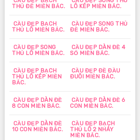
CẦU ĐẸP BẠCH
CẦU ĐẸP SONG THỦ
THỦ ĐỀ MIỀN BẮC.
LÔ KÉP MIỀN BẮC.
CẦU ĐẸP BẠCH
CẦU ĐẸP SONG THỦ
THỦ LÔ MIỀN BẮC.
ĐỀ MIỀN BẮC.
CẦU ĐẸP SONG
CẦU ĐẸP DÀN ĐỀ 4
THỦ LÔ MIỀN BẮC.
SỐ MIỀN BẮC.
CẦU ĐẸP BẠCH
CẦU ĐẸP ĐỀ ĐẦU
THỦ LÔ KÉP MIỀN
ĐUÔI MIỀN BẮC.
BẮC.
CẦU ĐẸP DÀN ĐỀ
CẦU ĐẸP DÀN ĐỀ 6
8 CON MIỀN BẮC.
CON MIỀN BẮC.
CẦU ĐẸP DÀN ĐỀ
CẦU ĐẸP BẠCH
10 CON MIỀN BẮC.
THỦ LÔ 2 NHÁY
MIỀN BẮC.