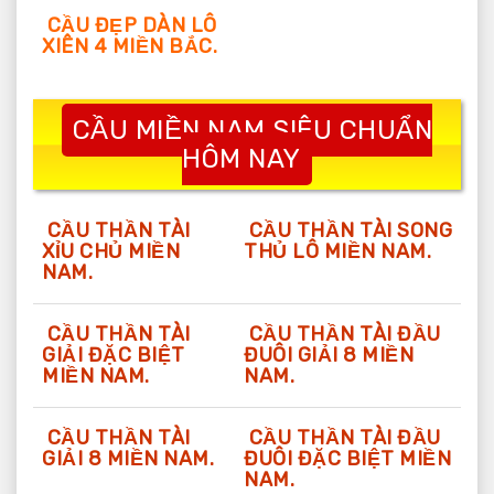
CẦU ĐẸP DÀN LÔ
XIÊN 4 MIỀN BẮC.
CẦU MIỀN NAM SIÊU CHUẨN
HÔM NAY
CẦU THẦN TÀI
CẦU THẦN TÀI SONG
XỈU CHỦ MIỀN
THỦ LÔ MIỀN NAM.
NAM.
CẦU THẦN TÀI
CẦU THẦN TÀI ĐẦU
GIẢI ĐẶC BIỆT
ĐUÔI GIẢI 8 MIỀN
MIỀN NAM.
NAM.
CẦU THẦN TÀI
CẦU THẦN TÀI ĐẦU
GIẢI 8 MIỀN NAM.
ĐUÔI ĐẶC BIỆT MIỀN
NAM.