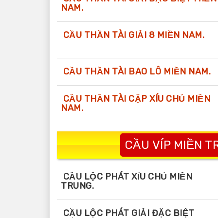
NAM.
CẦU THẦN TÀI GIẢI 8 MIỀN NAM.
CẦU THẦN TÀI BAO LÔ MIỀN NAM.
CẦU THẦN TÀI CẶP XÍU CHỦ MIỀN
NAM.
CẦU VÍP MIỀN 
CẦU LỘC PHÁT XỈU CHỦ MIỀN
TRUNG.
CẦU LỘC PHÁT GIẢI ĐẶC BIỆT