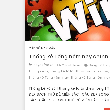
CẶP SỐ MAY MẮN
Thống kê Tổng hôm nay chính
ở
03/03/2026
2 bình luận
Bảng TK Tổng
Thống
,
,
,
Thống kê lô
Thống kê lô tô
Thống kê lô tô xổ số
kê
,
Thống kê Tổng hôm nay
Thống kê Tổng hôm nay
Tổng
Thống kê xổ số | thong ke lo to theo tong 
hôm
ĐẸP BẠCH THỦ ĐỀ MIỀN BẮC. CẦU ĐẸP SONG 
nay
BẮC. CẦU ĐẸP SONG THỦ ĐỀ MIỀN BẮC. CẦU
chính
xác