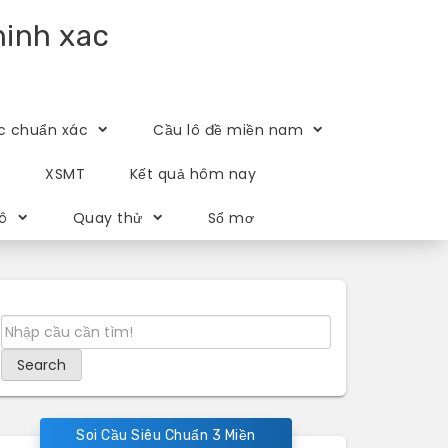
hinh xac
c chuẩn xác
Cầu lô đề miền nam
N
XSMT
Kết quả hôm nay
ô
Quay thử
Sổ mơ
Search
Soi Cầu Siêu Chuẩn 3 Miền