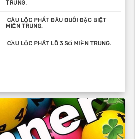
TRUNG.
CẦU LỘC PHÁT ĐẦU ĐUÔI ĐẶC BIỆT
MIỀN TRUNG.
CẦU LỘC PHÁT LÔ 3 SỐ MIỀN TRUNG.