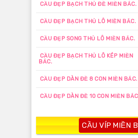
CẦU ĐẸP BẠCH THỦ ĐỀ MIỀN BẮC.
CẦU ĐẸP BẠCH THỦ LÔ MIỀN BẮC.
CẦU ĐẸP SONG THỦ LÔ MIỀN BẮC.
CẦU ĐẸP BẠCH THỦ LÔ KÉP MIỀN
BẮC.
CẦU ĐẸP DÀN ĐỀ 8 CON MIỀN BẮC.
CẦU ĐẸP DÀN ĐỀ 10 CON MIỀN BẮC
CẦU VÍP MIỀN 