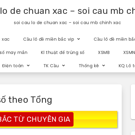
 lo de chuan xac – soi cau mb c
soi cau lo de chuan xac – soi cau mb chinh xac
h xac
Cầu lô đề miền bắc vip
Cầu lô đề miền bắ
 số may mắn
Kĩ thuật để trúng số
XSMB
XSM
Điện toán
TK Cầu
Thống kê
KQ Lô t
số theo Tổng
 BẮC TỪ CHUYÊN GIA