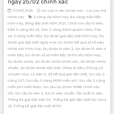
ngày 25/02 chính xác
07/05/2026
soi cau lo de chuan xac - soi cau mb
,
chinh xac
3 càng víp hôm nay
Ba càng miền Bắc
,
,
,
hôm nay
Bảng đặc biệt năm 2021
Cách soi cầu lô xiên
,
,
DÀN 3 càng 192 số
Dàn 3 càng đánh quanh năm
Dàn
,
,
de 3 càng miền Bắc
Dự đoán giải đặc biệt hôm nay
Dự
,
đoán giải đặc biệt ngày mai
Dự đoán kết quả xổ số siêu
,
,
chính xác hôm nay
Dự đoán lô xiên 2
dự đoán lô xiên 4
,
,
miền bắc
Dự đoán xổ số miền Bắc chính xác hôm nay
,
,
dự đoán xsmb
dự đoán xsmb chính xác
dự đoán xsmb
,
,
,
chuẩn
dự đoán xsmb đặc biệt
Ghép lô xiên
Không có
,
,
,
chuyên mục
Lô xiên 3
Số kết quả giải đặc biệt
Soi cầu 3
,
,
càng 247
Soi cầu 3 càng 6666 miễn phí
Soi cầu 3 càng
,
miễn phí miền Nam
Soi cầu Dự đoán XSMB chính xác
,
,
,
,
100
Soi cầu lô xiên 2
Soi lô xiên chuẩn
Tần suất lô xiên
,
Thống kê giải đặc biệt 24
Thống kê giải đặc biệt lâu chưa
,
về
Thống kê giải đặc biệt về 59