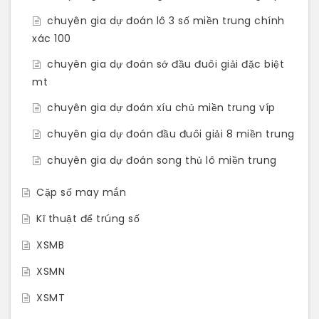
chuyên gia dự đoán lô 3 số miền trung chính
xác 100
chuyên gia dự đoán sớ đầu đuôi giải đặc biệt
mt
chuyên gia dự đoán xíu chủ miền trung víp
chuyên gia dự đoán đầu đuôi giải 8 miền trung
chuyên gia dự đoán song thủ lô miền trung
Cặp số may mắn
Kĩ thuật để trúng số
XSMB
XSMN
XSMT