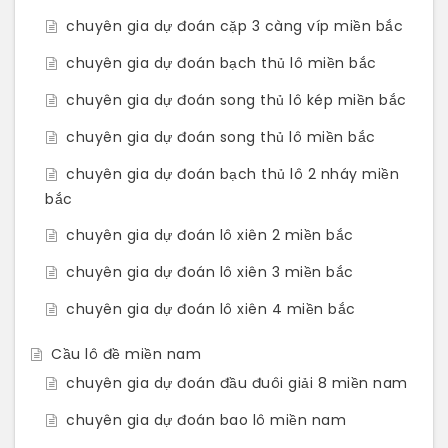
chuyên gia dự đoán cặp 3 càng víp miền bắc
chuyên gia dự đoán bạch thủ lô miền bắc
chuyên gia dự đoán song thủ lô kép miền bắc
chuyên gia dự đoán song thủ lô miền bắc
chuyên gia dự đoán bạch thủ lô 2 nháy miền
bắc
chuyên gia dự đoán lô xiên 2 miền bắc
chuyên gia dự đoán lô xiên 3 miền bắc
chuyên gia dự đoán lô xiên 4 miền bắc
Cầu lô đề miền nam
chuyên gia dự đoán đầu đuôi giải 8 miền nam
chuyên gia dự đoán bao lô miền nam