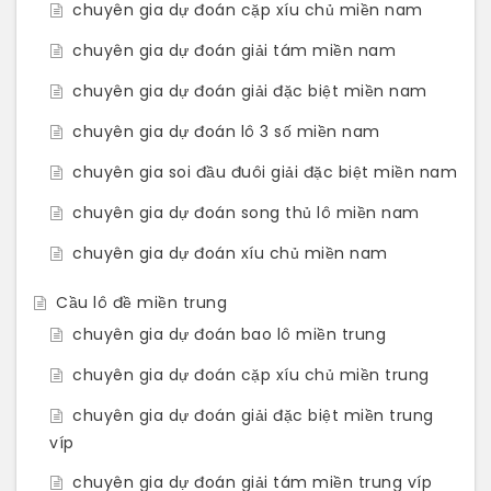
chuyên gia dự đoán cặp xíu chủ miền nam
chuyên gia dự đoán giải tám miền nam
chuyên gia dự đoán giải đặc biệt miền nam
chuyên gia dự đoán lô 3 số miền nam
chuyên gia soi đầu đuôi giải đặc biệt miền nam
chuyên gia dự đoán song thủ lô miền nam
chuyên gia dự đoán xíu chủ miền nam
Cầu lô đề miền trung
chuyên gia dự đoán bao lô miền trung
chuyên gia dự đoán cặp xíu chủ miền trung
chuyên gia dự đoán giải đặc biệt miền trung
víp
chuyên gia dự đoán giải tám miền trung víp