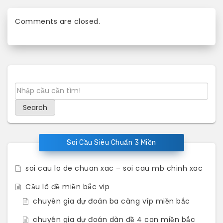
viết
Comments are closed.
Search
Soi Cầu Siêu Chuẩn 3 Miền
soi cau lo de chuan xac – soi cau mb chinh xac
Cầu lô đề miền bắc vip
chuyên gia dự đoán ba càng víp miền bắc
chuyên gia dự đoán dàn đề 4 con miền bắc