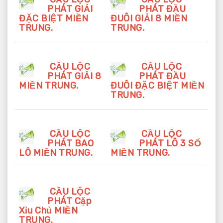
PHÁT GIẢI
PHÁT ĐẦU
ĐẶC BIỆT MIỀN
ĐUÔI GIẢI 8 MIỀN
TRUNG.
TRUNG.
CẦU LỘC
CẦU LỘC
PHÁT GIẢI 8
PHÁT ĐẦU
MIỀN TRUNG.
ĐUÔI ĐẶC BIỆT MIỀN
TRUNG.
CẦU LỘC
CẦU LỘC
PHÁT BAO
PHÁT LÔ 3 SỐ
LÔ MIỀN TRUNG.
MIỀN TRUNG.
CẦU LỘC
PHÁT Cặp
Xỉu Chủ MIỀN
TRUNG.