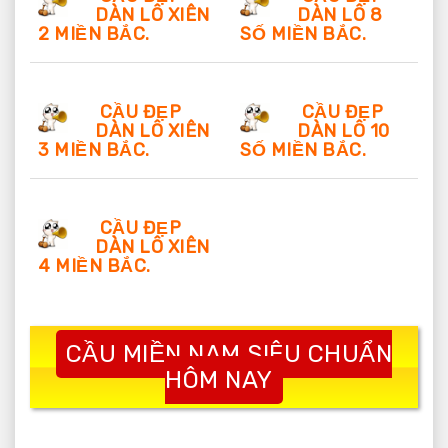
DÀN LÔ XIÊN
DÀN LÔ 8
2 MIỀN BẮC.
SỐ MIỀN BẮC.
CẦU ĐẸP
CẦU ĐẸP
DÀN LÔ XIÊN
DÀN LÔ 10
3 MIỀN BẮC.
SỐ MIỀN BẮC.
CẦU ĐẸP
DÀN LÔ XIÊN
4 MIỀN BẮC.
CẦU MIỀN NAM SIÊU CHUẨN
HÔM NAY