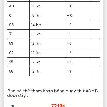
40
15 lần
+10
01
15 lần
+10
98
14 lần
+8
71
13 lần
+1
53
12 lần
+6
02
12 lần
+2
25
12 lần
+4
58
12 lần
+3
Bạn có thể tham khảo bảng quay thử XSMB
dưới đấy :