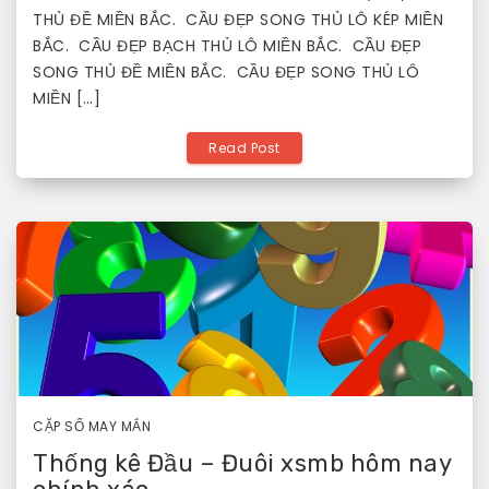
THỦ ĐỀ MIỀN BẮC. CẦU ĐẸP SONG THỦ LÔ KÉP MIỀN
BẮC. CẦU ĐẸP BẠCH THỦ LÔ MIỀN BẮC. CẦU ĐẸP
SONG THỦ ĐỀ MIỀN BẮC. CẦU ĐẸP SONG THỦ LÔ
MIỀN […]
Read Post
CẶP SỐ MAY MẮN
Thống kê Đầu – Đuôi xsmb hôm nay