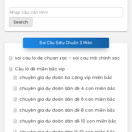
Search
Soi Cầu Siêu Chuẩn 3 Miền
soi cau lo de chuan xac – soi cau mb chinh xac
Cầu lô đề miền bắc vip
chuyên gia dự đoán ba càng víp miền bắc
chuyên gia dự đoán dàn đề 4 con miền bắc
chuyên gia dự đoán dàn đề 6 con miền bắc
chuyên gia dự đoán dàn đề 8 con miền bắc
chuyên gia dự đoán dàn đề 10 con miền bắc