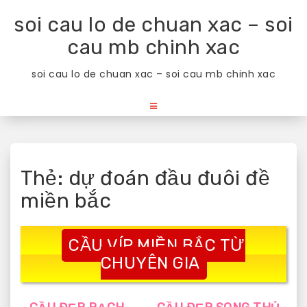
Skip
soi cau lo de chuan xac – soi
to
content
cau mb chinh xac
soi cau lo de chuan xac – soi cau mb chinh xac
Thẻ:
dự đoán đầu đuôi đề
miền bắc
CẦU VÍP MIỀN BẮC TỪ
CHUYÊN GIA