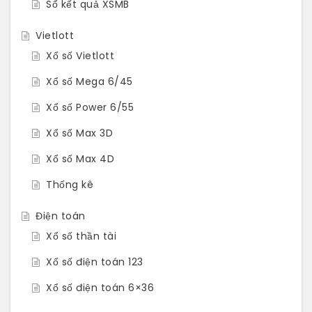
Sổ kết quả XSMB
Vietlott
Xổ số Vietlott
Xổ số Mega 6/45
Xổ số Power 6/55
Xổ số Max 3D
Xổ số Max 4D
Thống kê
Điện toán
Xổ số thần tài
Xổ số điện toán 123
Xổ số điện toán 6×36