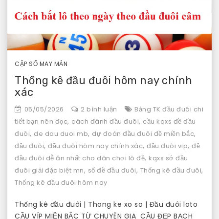
CẶP SỐ MAY MẮN
Thống kê đầu đuôi hôm nay chính
xác
ở
05/05/2026
2 bình luận
Bảng TK đầu đuôi chi
Thống
,
,
tiết bạn nên đọc
cách đánh đầu đuôi
cầu kqxs đề đầu
kê
,
,
,
đuôi
de dau duoi mb
dự đoán đầu đuôi đề miền bắc
đầu
,
,
,
đầu đuôi
đầu đuôi hôm nay chính xác
đầu đuôi vip
đề
đuôi
,
đầu đuôi dễ ăn nhất cho dân chơi lô đề
kqxs sớ đầu
hôm
,
,
,
đuôi giải đặc biệt mn
số đề đầu đuôi
Thống kê đầu đuôi
nay
Thống kê đầu đuôi hôm nay
chính
xác
Thống kê đầu đuôi | Thong ke xo so | Đầu đuôi loto
CẦU VÍP MIỀN BẮC TỪ CHUYÊN GIA CẦU ĐẸP BẠCH