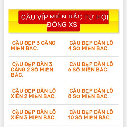
CẦU VÍP MIỀN BẮC TỪ HỘI
ĐỒNG XS
CẦU ĐẸP 3 CÀNG
CẦU ĐẸP DÀN LÔ
MIỀN BẮC.
4 SỐ MIỀN BẮC.
CẦU ĐẸP DÀN 3
CẦU ĐẸP DÀN LÔ
CÀNG 2 SỐ MIỀN
6 SỐ MIỀN BẮC.
BẮC.
CẦU ĐẸP DÀN LÔ
CẦU ĐẸP DÀN LÔ
XIÊN 2 MIỀN BẮC.
8 SỐ MIỀN BẮC.
CẦU ĐẸP DÀN LÔ
CẦU ĐẸP DÀN LÔ
XIÊN 3 MIỀN BẮC.
10 SỐ MIỀN BẮC.