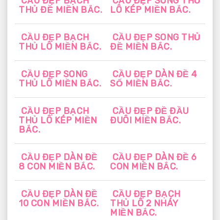
CẦU ĐẸP BẠCH
CẦU ĐẸP SONG THỦ
THỦ ĐỀ MIỀN BẮC.
LÔ KÉP MIỀN BẮC.
CẦU ĐẸP BẠCH
CẦU ĐẸP SONG THỦ
THỦ LÔ MIỀN BẮC.
ĐỀ MIỀN BẮC.
CẦU ĐẸP SONG
CẦU ĐẸP DÀN ĐỀ 4
THỦ LÔ MIỀN BẮC.
SỐ MIỀN BẮC.
CẦU ĐẸP BẠCH
CẦU ĐẸP ĐỀ ĐẦU
THỦ LÔ KÉP MIỀN
ĐUÔI MIỀN BẮC.
BẮC.
CẦU ĐẸP DÀN ĐỀ
CẦU ĐẸP DÀN ĐỀ 6
8 CON MIỀN BẮC.
CON MIỀN BẮC.
CẦU ĐẸP DÀN ĐỀ
CẦU ĐẸP BẠCH
10 CON MIỀN BẮC.
THỦ LÔ 2 NHÁY
MIỀN BẮC.