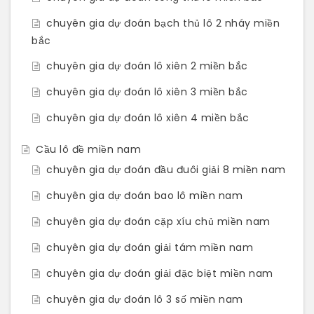
chuyên gia dự đoán bạch thủ lô 2 nháy miền
bắc
chuyên gia dự đoán lô xiên 2 miền bắc
chuyên gia dự đoán lô xiên 3 miền bắc
chuyên gia dự đoán lô xiên 4 miền bắc
Cầu lô đề miền nam
chuyên gia dự đoán đầu đuôi giải 8 miền nam
chuyên gia dự đoán bao lô miền nam
chuyên gia dự đoán cặp xíu chủ miền nam
chuyên gia dự đoán giải tám miền nam
chuyên gia dự đoán giải đặc biệt miền nam
chuyên gia dự đoán lô 3 số miền nam