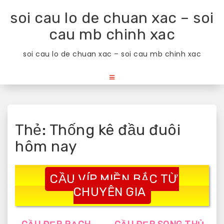
Skip
soi cau lo de chuan xac – soi
to
content
cau mb chinh xac
soi cau lo de chuan xac – soi cau mb chinh xac
Thẻ:
Thống kê đầu đuôi
hôm nay
CẦU VÍP MIỀN BẮC TỪ
CHUYÊN GIA