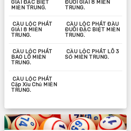
GIẢI ĐẶC BIỆT
ĐUÔI GIẢI 8 MIỀN
MIỀN TRUNG.
TRUNG.
CẦU LỘC PHÁT
CẦU LỘC PHÁT ĐẦU
GIẢI 8 MIỀN
ĐUÔI ĐẶC BIỆT MIỀN
TRUNG.
TRUNG.
CẦU LỘC PHÁT
CẦU LỘC PHÁT LÔ 3
BAO LÔ MIỀN
SỐ MIỀN TRUNG.
TRUNG.
CẦU LỘC PHÁT
Cặp Xỉu Chủ MIỀN
TRUNG.