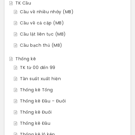
TK Cầu
Cầu về nhiều nháy (MB)
Cầu về cả cặp (MB)
Cầu lật liên tục (MB)
Cầu bạch thủ (MB)
Thống kê
TK từ 00 đến 99
Tần suất xuất hiện
Thống kê Tổng
Thống kê Đầu – Đuôi
Thống kê Đuôi
Thống kê Đầu
Thống kê lô kép